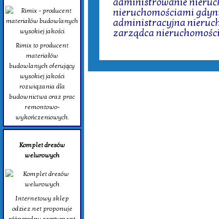
administrowanie nieru
nieruchomościami gdyn
administracyjna nieruc
zarządca nieruchomości
Rimix to producent
materiałów
budowlanych oferujący
wysokiej jakości
rozwiązania dla
budownictwa oraz prac
remontowo-
wykończeniowych.
Komplet dresów
welurowych
Internetowy sklep
odziez.net proponuje
różnorodny asortyment