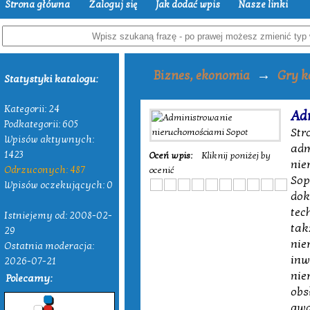
Strona główna
Zaloguj się
Jak dodać wpis
Nasze linki
→
Biznes, ekonomia
Gry 
Statystyki katalogu:
Kategorii: 24
Ad
Podkategorii: 605
Str
Wpisów aktywnych:
adm
1423
Oceń wpis:
Kliknij poniżej by
nie
Odrzuconych: 487
ocenić
Sop
Wpisów oczekujących: 0
dok
tec
Istniejemy od: 2008-02-
tak
29
nie
Ostatnia moderacja:
inw
2026-07-21
nie
Polecamy:
obs
gwa