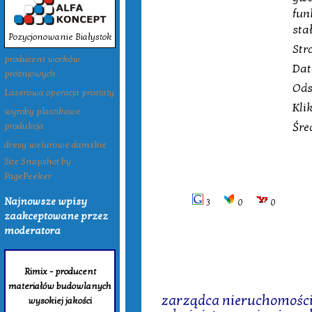
fun
sta
Pozycjonowanie Białystok
Str
producent worków
Dat
próżniowych
Ods
Laserowa operacja prostaty
Kli
wyroby plastikowe
Śre
produkcja
dresy welurowe damskie
Site Snapshot by
PagePeeker
Najnowsze wpisy
3
0
0
zaakceptowane przez
moderatora
Rimix - producent
Tagi:
materiałów budowlanych
zarządca nieruchomości
wysokiej jakości