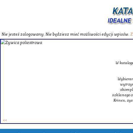
Nie jesteś zalogowany. Nie będziesz mieć możliwości edycji wpisów.
Z
W katalog
Wybieram
wytrzym
skompl
szklanego o
Krinex, zy