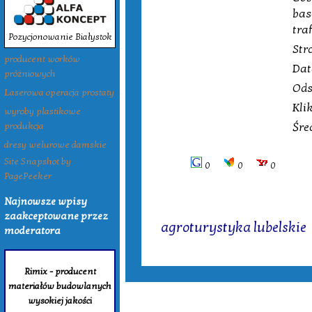
bas
traf
Pozycjonowanie Białystok
Str
producent worków
Dat
próżniowych
Ods
Laserowa operacja prostaty
Kli
wyroby plastikowe
Śre
produkcja
dresy welurowe damskie
Site Snapshot by
0
0
0
PagePeeker
Najnowsze wpisy
Tagi:
zaakceptowane przez
agroturystyka lubelskie
moderatora
Rimix - producent
materiałów budowlanych
wysokiej jakości