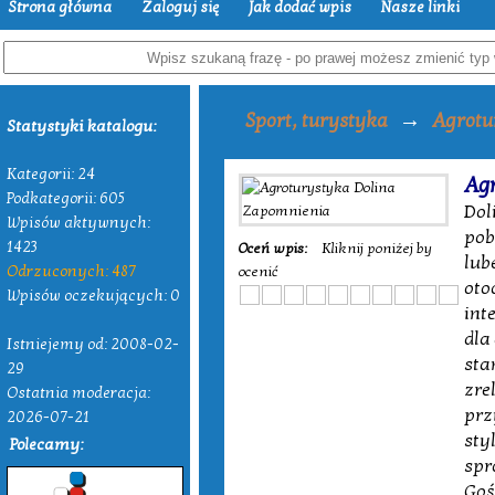
Strona główna
Zaloguj się
Jak dodać wpis
Nasze linki
→
Sport, turystyka
Agrotu
Statystyki katalogu:
Kategorii: 24
Ag
Podkategorii: 605
Dol
Wpisów aktywnych:
pob
1423
Oceń wpis:
Kliknij poniżej by
lub
Odrzuconych: 487
ocenić
oto
Wpisów oczekujących: 0
int
dla
Istniejemy od: 2008-02-
sta
29
zre
Ostatnia moderacja:
prz
2026-07-21
sty
Polecamy:
spr
Goś