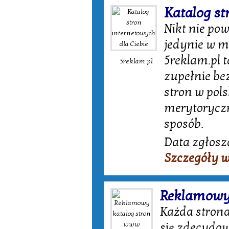
Katalog st
Nikt nie pow
jedynie w m
5reklam.pl t
5reklam.pl
zupełnie be
stron w pol
merytoryczn
sposób.
Data zgłosze
Szczegóły 
Reklamowy
Każda stron
się zdecydow