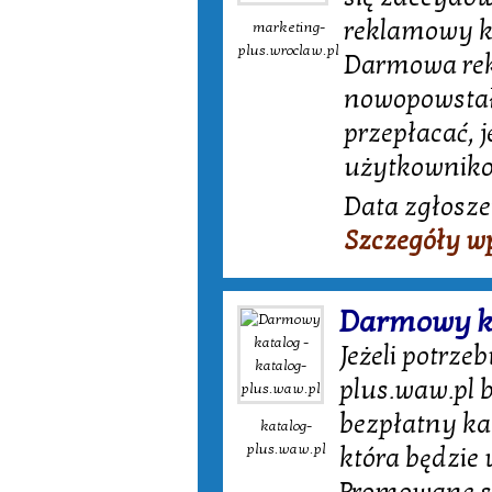
reklamowy ka
marketing-
plus.wroclaw.pl
Darmowa rekl
nowopowstał
przepłacać, 
użytkowniko
Data zgłosze
Szczegóły w
Darmowy ka
Jeżeli potrze
plus.waw.pl 
bezpłatny kat
katalog-
plus.waw.pl
która będzie