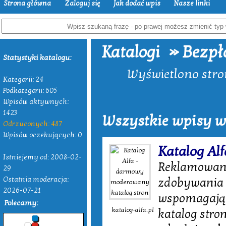
Strona główna
Zaloguj się
Jak dodać wpis
Nasze linki
» Bezpł
Katalogi
Statystyki katalogu:
Wyświetlono stron
Kategorii: 24
Podkategorii: 605
Wpisów aktywnych:
1423
Wszystkie wpisy w
Odrzuconych: 487
Wpisów oczekujących: 0
Katalog Al
Istniejemy od: 2008-02-
Reklamowanie
29
Ostatnia moderacja:
zdobywania 
2026-07-21
wspomagający
Polecamy:
katalog-alfa.pl
katalog stron