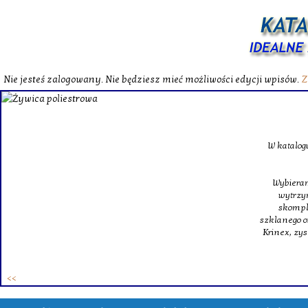
Nie jesteś zalogowany. Nie będziesz mieć możliwości edycji wpisów.
Z
W katalog
Wybieram
wytrzym
skompl
szklanego o
Krinex, zy