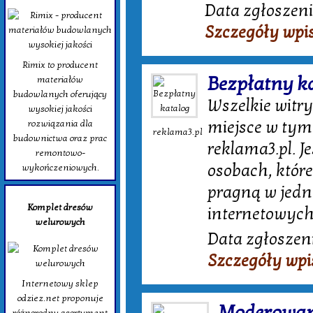
Data zgłoszeni
Szczegóły wpi
Rimix to producent
Bezpłatny k
materiałów
budowlanych oferujący
Wszelkie witr
wysokiej jakości
miejsce w tym
rozwiązania dla
reklama3.pl
budownictwa oraz prac
reklama3.pl. J
remontowo-
osobach, które
wykończeniowych.
pragną w jedny
Komplet dresów
internetowych.
welurowych
Data zgłoszeni
Szczegóły wpi
Internetowy sklep
odziez.net proponuje
Moderowan
różnorodny asortyment