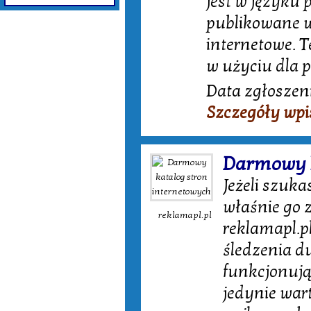
jest w języku p
publikowane w
internetowe. T
w użyciu dla p
Data zgłoszeni
Szczegóły wpi
Darmowy k
Jeżeli szuk
właśnie go 
reklamapl.pl
reklamapl.p
śledzenia du
funkcjonują
jedynie wart