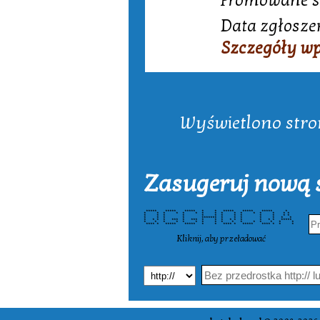
Promowane są
Data zgłoszen
Szczegóły w
Wyświetlono stron
Zasugeruj nową s
***** ***** ***** * * ***** ***** ***** *
* * * * * * * * * * * * * * * *
* * * * * * * * * * * * *
* * * * ******* * * * * * * *
* * * * *** * *** * * * * * * * * * *****
* * * * * * * * * * * * * * * *
**** * ***** ***** * * **** * ***** **** * * *
Kliknij, aby przeładować