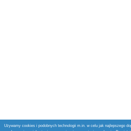
Używamy cookies i podobnych technologii m.in. w celu jak najlepszego dop