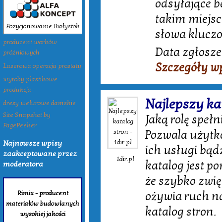
odsyłające 
takim miejsc
Pozycjonowanie Białystok
słowa klucz
producent worków
Data zgłosze
próżniowych
Szczegóły w
Laserowa operacja prostaty
wyroby plastikowe
produkcja
Najlepszy kat
dresy welurowe damskie
Site Snapshot by
Jaką rolę speł
PagePeeker
Pozwala użytko
Najnowsze wpisy
ich usługi bąd
zaakceptowane przez
1dir.pl
katalog jest p
moderatora
że szybko zwi
Rimix - producent
ożywia ruch n
materiałów budowlanych
katalog stron.
wysokiej jakości