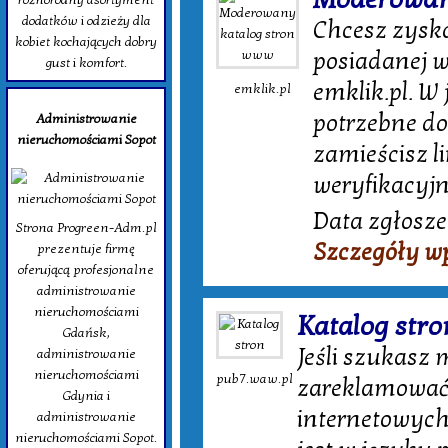
dodatków i odzieży dla
Chcesz zysk
kobiet kochających dobry
posiadanej w
gust i komfort.
emklik.pl. W
emklik.pl
potrzebne do
Administrowanie
nieruchomościami Sopot
zamieścisz li
weryfikacyjn
Data zgłosze
Strona Progreen-Adm.pl
Szczegóły w
prezentuje firmę
oferującą profesjonalne
administrowanie
nieruchomościami
Katalog stro
Gdańsk,
Jeśli szukasz
administrowanie
nieruchomościami
pub7.waw.pl
zareklamować 
Gdynia i
internetowych
administrowanie
nieruchomościami Sopot.