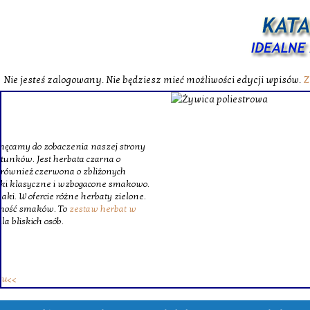
Nie jesteś zalogowany. Nie będziesz mieć możliwości edycji wpisów.
Z
W katalog
Wybieram
wytrzym
skompl
szklanego o
Krinex, zy