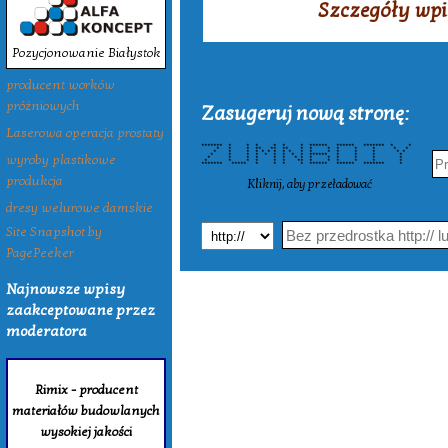
Szczegóły wpi
Pozycjonowanie Białystok
producent worków
próżniowych
Zasugeruj nową stronę:
Laserowa operacja prostaty
******* * * * * * * ****** ****** ******* * *
* * * ** ** ** * * * * * * * *
* * * * * * * * * * * * * * * * *
wyroby plastikowe
* * * * * * * * * ****** * * * *
* * * * * * * * * * * * * *
* * * * * * ** * * * * * *
******* ***** * * * * ****** ****** ******* *
produkcja
Kliknij, aby przeładować
dresy welurowe damskie
Site Snapshot by
PagePeeker
Najnowsze wpisy
zaakceptowane przez
moderatora
Rimix - producent
materiałów budowlanych
wysokiej jakości