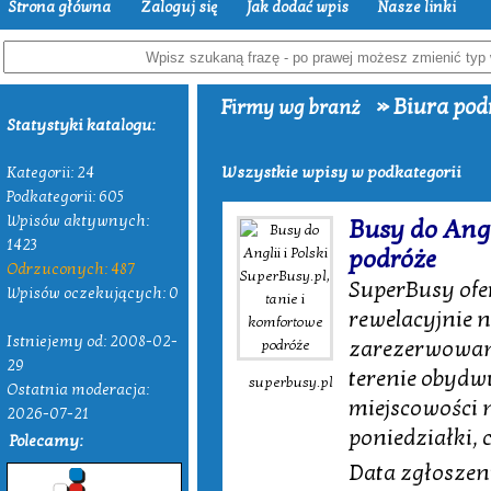
Strona główna
Zaloguj się
Jak dodać wpis
Nasze linki
» Biura pod
Firmy wg branż
Statystyki katalogu:
Wszystkie wpisy w podkategorii
Kategorii: 24
Podkategorii: 605
Wpisów aktywnych:
Busy do Angli
1423
podróże
Odrzuconych: 487
SuperBusy of
Wpisów oczekujących: 0
rewelacyjnie n
Istniejemy od: 2008-02-
zarezerwowania
29
terenie obydwu
superbusy.pl
Ostatnia moderacja:
miejscowości n
2026-07-21
poniedziałki, 
Polecamy:
Data zgłoszeni