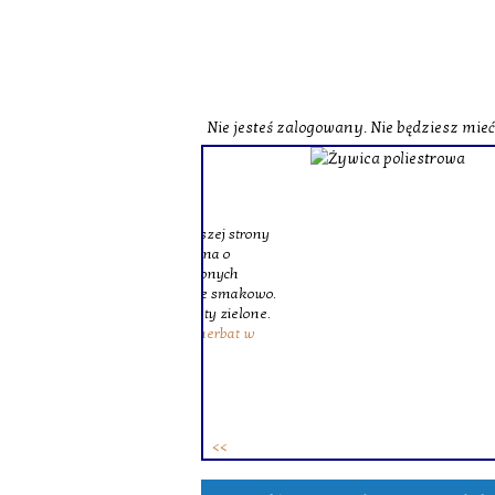
Nie jesteś zalogowany. Nie będziesz mie
o zobaczenia naszej strony
st herbata czarna o
czerwona o zbliżonych
zne i wzbogacone smakowo.
ie różne herbaty zielone.
ków. To
zestaw herbat w
 osób.