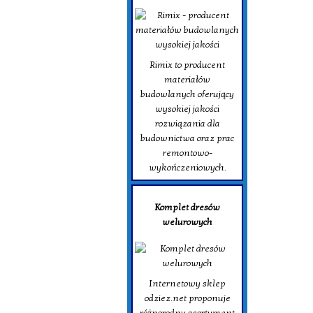
Rimix to producent
materiałów
budowlanych oferujący
wysokiej jakości
rozwiązania dla
budownictwa oraz prac
remontowo-
wykończeniowych.
Komplet dresów
welurowych
Internetowy sklep
odziez.net proponuje
różnorodny asortyment