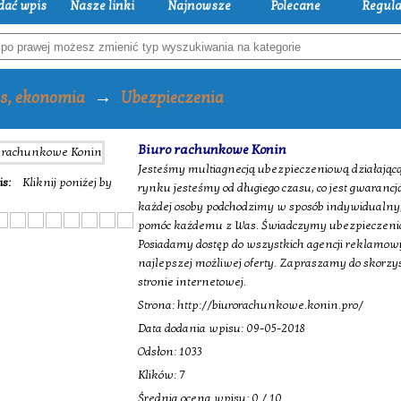
dać wpis
Nasze linki
Najnowsze
Polecane
Regul
→
s, ekonomia
Ubezpieczenia
Biuro rachunkowe Konin
Jesteśmy multiagnecją ubezpieczeniową działającą 
is:
Kliknij poniżej by
rynku jesteśmy od długiego czasu, co jest gwaranc
każdej osoby podchodzimy w sposób indywidualny, 
pomóc każdemu z Was. Świadczymy ubezpieczenia 
Posiadamy dostęp do wszystkich agencji reklamo
najlepszej możliwej oferty. Zapraszamy do skorzy
stronie internetowej.
Strona: http://biurorachunkowe.konin.pro/
Data dodania wpisu: 09-05-2018
Odsłon: 1033
Klików: 7
Średnia ocena wpisu: 0 / 10