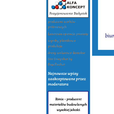
Pozycjonowanie Białystok
producent worków
próżniowych
Tagi:
Laserowa operacja prostaty
biu
wyroby plastikowe
produkcja
dresy welurowe damskie
Site Snapshot by
PagePeeker
Najnowsze wpisy
zaakceptowane przez
moderatora
Rimix - producent
materiałów budowlanych
wysokiej jakości