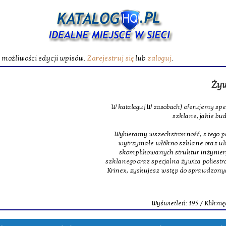
ć możliwości edycji wpisów.
Zarejestruj się
lub
zaloguj
.
Żywica poliest
W katalogu|W zasobach} oferujemy specjalistyczne maty
szklane, jakie budują podstawę m
Wybieramy wszechstronność, z tego powodu w obrębie na
wytrzymałe włókno szklane oraz ultra lekkie oraz 
skomplikowanych struktur inżynieryjnych. Dopełnie
szklanego oraz specjalna żywica poliestrowa, dająca świet
Krinex, zyskujesz wstęp do sprawdzonych produktów, m
dostaw.
Wyświetleń: 195 / Kliknięć: 0 /
Szczegóły 