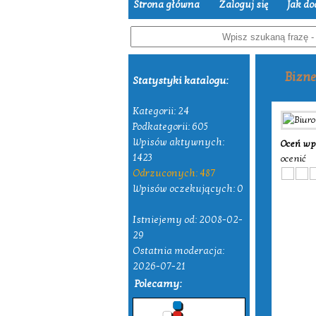
Strona główna
Zaloguj się
Jak do
Bizne
Statystyki katalogu:
Kategorii: 24
Podkategorii: 605
Wpisów aktywnych:
Oceń wp
1423
ocenić
Odrzuconych: 487
Wpisów oczekujących: 0
Istniejemy od: 2008-02-
29
Ostatnia moderacja:
2026-07-21
Polecamy: