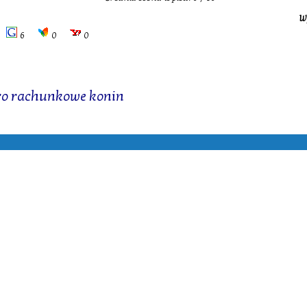
W
6
0
0
ro rachunkowe konin