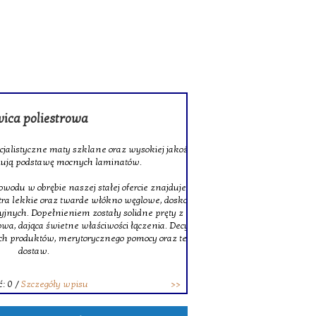
rowa
 szklane oraz wysokiej jakości tkaniny
ocnych laminatów.
szej stałej ofercie znajduje się także
twarde włókno węglowe, doskonałe do
niem zostały solidne pręty z włókna
ne właściwości łączenia. Decydując się na
erytorycznego pomocy oraz terminowych
wpisu