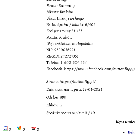
Firma: Buttonfly
Miasto: Kraków
Ulica: Dunajewskiego
Nr. budynku / lokalu: 6/402
Kod pocztowy: 31-133
Poczta: Kraków
Województwo: małopolskie
NIP: 9690056921
REGON: 242727358
Telefon 1: 600-624-264
Facebook: https://www.facebook.com/buttonflyyy
Strona: https://buttonfly.pl/
Data dodania wpisu: 18-01-2021
Odsłon: 880
Klików: 2
Średnia ocena wpisu: 0 / 10
Wpis umies
3
0
0
Rek