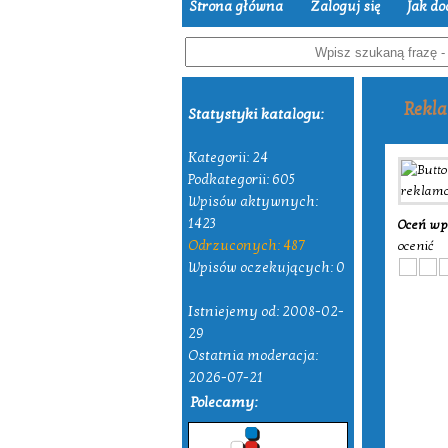
Strona główna
Zaloguj się
Jak do
Rekl
Statystyki katalogu:
Kategorii: 24
Podkategorii: 605
Wpisów aktywnych:
1423
Oceń wp
Odrzuconych: 487
ocenić
Wpisów oczekujących: 0
Istniejemy od: 2008-02-
29
Ostatnia moderacja:
2026-07-21
Polecamy: