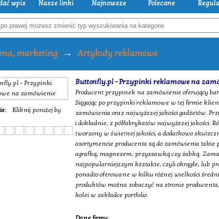
dać wpis
Nasze linki
Najnowsze
Polecane
Regul
→
ama, marketing
Artykuły reklamowe
Buttonfly.pl - Przypinki reklamowe na zam
Producent przypinek na zamówienie oferujący bar
Sięgając po przypinki reklamowe w tej firmie klie
is:
Kliknij poniżej by
zamówienia oraz najwyższej jakości gadżetów. Pr
i dokładnie, z półfabrykatów najwyższej jakości. 
tworzony w świetnej jakości, a dodatkowo skutecz
asortymencie producenta są do zamówienia takie p
agrafką, magnesem, przyssawką czy żabką. Zam
najpopularniejszym kształcie, czyli okrągłe, lub p
ponadto oferowane w kilku różnej wielkości średn
produktów można zobaczyć na stronie producenta,
kolei w zakładce portfolio.
Dane firmy
: