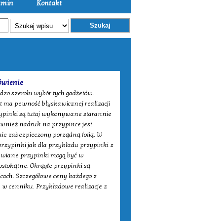
amin
Kontakt
Szukaj
ówienie
dzo szeroki wybór tych gadżetów.
nt ma pewność błyskawicznej realizacji
zypinki są tutaj wykonywane starannie
Również nadruk na przypince jest
nie zabezpieczony porządną folią. W
rzypinki jak dla przykładu przypinki z
awiane przypinki mogą być w
rostokątne. Okrągłe przypinki są
icach. Szczegółowe ceny każdego z
 w cenniku. Przykładowe realizacje z