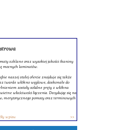
rowa
 szklane oraz wysokiej jakości tkaniny
ocnych laminatów.
szej stałej ofercie znajduje się także
twarde włókno węglowe, doskonałe do
niem zostały solidne pręty z włókna
ne właściwości łączenia. Decydując się na
erytorycznego pomocy oraz terminowych
wpisu