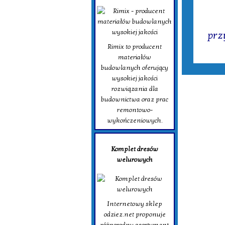
Tagi:
prz
Rimix to producent
materiałów
budowlanych oferujący
wysokiej jakości
rozwiązania dla
budownictwa oraz prac
remontowo-
wykończeniowych.
Komplet dresów
welurowych
Internetowy sklep
odziez.net proponuje
różnorodny asortyment