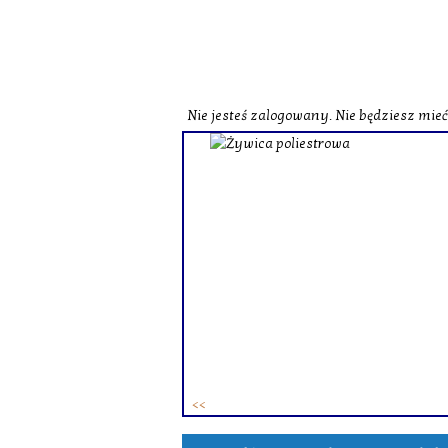
Nie jesteś zalogowany. Nie będziesz mie
o zobaczenia naszej strony
st herbata czarna o
czerwona o zbliżonych
zne i wzbogacone smakowo.
ie różne herbaty zielone.
ków. To
zestaw herbat w
 osób.