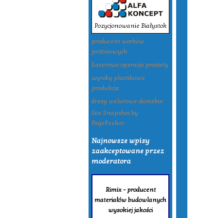
Pozycjonowanie Białystok
producent worków
próżniowych
Laserowa operacja prostaty
wyroby plastikowe
produkcja
dresy welurowe damskie
Site Snapshot by
PagePeeker
Najnowsze wpisy
zaakceptowane przez
moderatora
Rimix - producent
materiałów budowlanych
wysokiej jakości