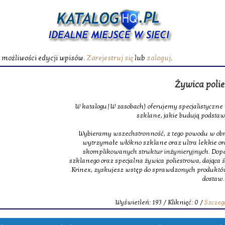
ć możliwości edycji wpisów.
Zarejestruj się
lub
zaloguj
.
Żywica poliest
W katalogu|W zasobach} oferujemy specjalistyczne maty
szklane, jakie budują podstawę m
Wybieramy wszechstronność, z tego powodu w obrębie na
wytrzymałe włókno szklane oraz ultra lekkie oraz 
skomplikowanych struktur inżynieryjnych. Dopełnie
szklanego oraz specjalna żywica poliestrowa, dająca świet
Krinex, zyskujesz wstęp do sprawdzonych produktów, m
dostaw.
Wyświetleń: 193 / Kliknięć: 0 /
Szczegóły 