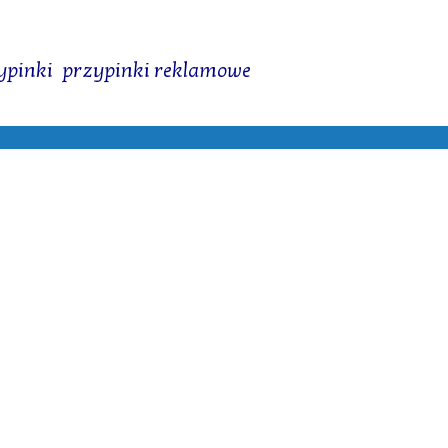
ypinki
,
przypinki reklamowe