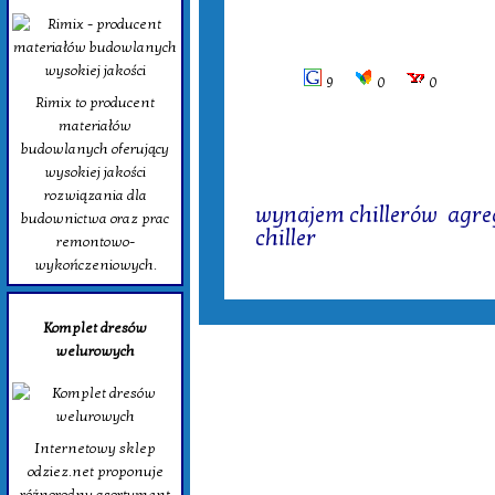
9
0
0
Rimix to producent
materiałów
budowlanych oferujący
wysokiej jakości
Tagi:
rozwiązania dla
wynajem chillerów
,
agre
budownictwa oraz prac
chiller
remontowo-
wykończeniowych.
Komplet dresów
welurowych
Internetowy sklep
odziez.net proponuje
różnorodny asortyment