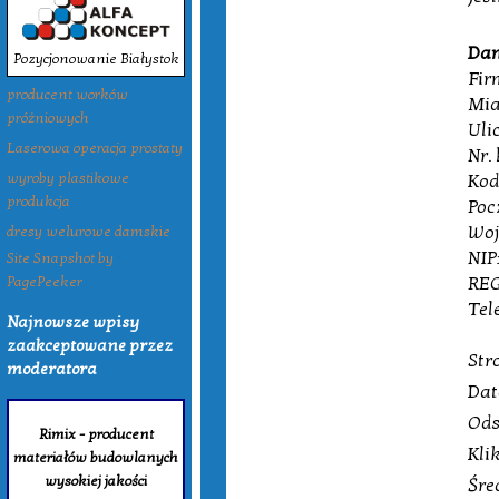
Dan
Pozycjonowanie Białystok
Fir
producent worków
Mia
próżniowych
Uli
Laserowa operacja prostaty
Nr.
Kod
wyroby plastikowe
produkcja
Poc
Woj
dresy welurowe damskie
NIP
Site Snapshot by
REG
PagePeeker
Tele
Najnowsze wpisy
zaakceptowane przez
Str
moderatora
Dat
Ods
Rimix - producent
Kli
materiałów budowlanych
wysokiej jakości
Śre