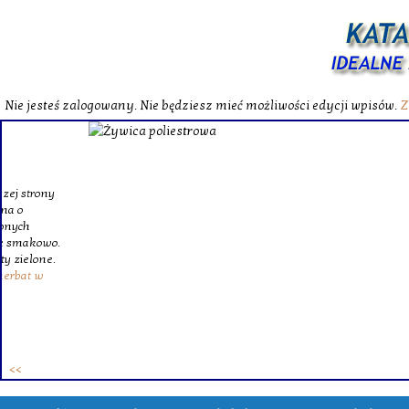
Nie jesteś zalogowany. Nie będziesz mieć możliwości edycji wpisów.
Z
W katalog
Wybieram
wytrzym
skompl
szklanego o
Krinex, zy