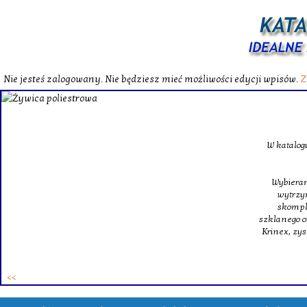
Nie jesteś zalogowany. Nie będziesz mieć możliwości edycji wpisów.
Z
W katalog
Wybieram
wytrzym
skompl
szklanego o
Krinex, zy