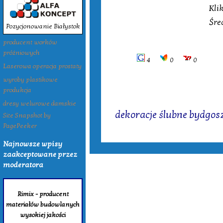
Kli
Śre
Pozycjonowanie Białystok
producent worków
próżniowych
4
0
0
Laserowa operacja prostaty
wyroby plastikowe
produkcja
Tagi:
dresy welurowe damskie
dekoracje ślubne bydgos
Site Snapshot by
PagePeeker
Najnowsze wpisy
zaakceptowane przez
moderatora
Rimix - producent
materiałów budowlanych
wysokiej jakości