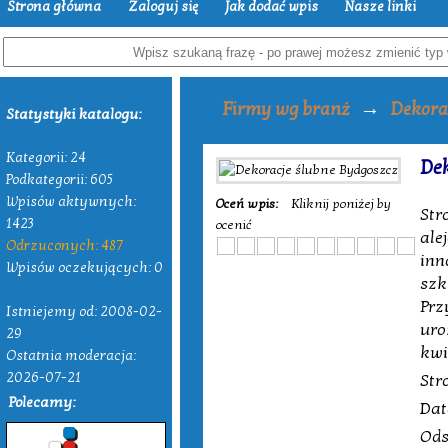
Strona główna
Zaloguj się
Jak dodać wpis
Nasze linki
→
Firmy wg branż
Dekora
Statystyki katalogu:
Kategorii: 24
De
Podkategorii: 605
Wpisów aktywnych:
Oceń wpis:
Kliknij poniżej by
Str
1423
ocenić
ale
Odrzuconych: 487
inn
Wpisów oczekujących: 0
szk
Prz
Istniejemy od: 2008-02-
uro
29
kwi
Ostatnia moderacja:
2026-07-21
Str
Polecamy:
Dat
Ods