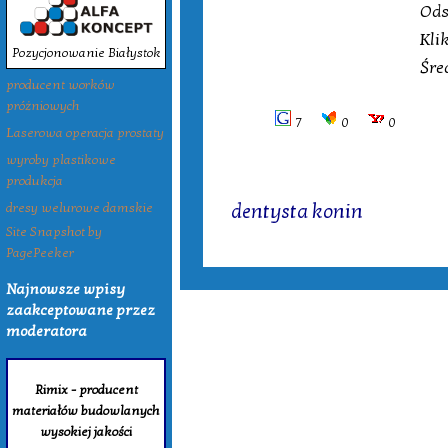
Ods
Kli
Pozycjonowanie Białystok
Śre
producent worków
próżniowych
7
0
0
Laserowa operacja prostaty
wyroby plastikowe
produkcja
Tagi:
dentysta konin
dresy welurowe damskie
Site Snapshot by
PagePeeker
Najnowsze wpisy
zaakceptowane przez
moderatora
Rimix - producent
materiałów budowlanych
wysokiej jakości