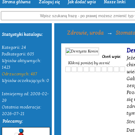
Strona główna
Zaloguj się
Jak dodać wpis
Nasze linki
→
Zdrowie, uroda
Stomato
Statystyki katalogu:
Kategorii: 24
De
Podkategorii: 605
Oceń wpis:
Jeż
Wpisów aktywnych:
Kliknij poniżej by ocenić
chi
1423
wie
Odrzuconych: 487
Gab
Wpisów oczekujących: 0
zes
Poz
Istniejemy od: 2008-02-
się
29
zdr
Ostatnia moderacja:
tym
2026-07-21
Polecamy:
Str
Dat