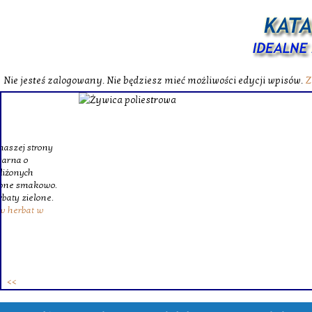
Nie jesteś zalogowany. Nie będziesz mieć możliwości edycji wpisów.
Z
W katalog
Wybieram
wytrzym
skompl
szklanego o
Krinex, zy