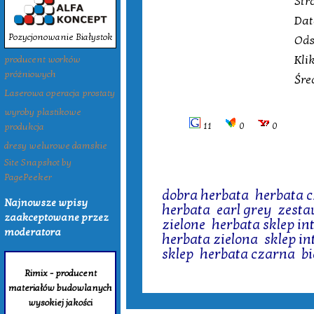
Str
Dat
Pozycjonowanie Białystok
Ods
Kli
producent worków
próżniowych
Śre
Laserowa operacja prostaty
wyroby plastikowe
11
0
0
produkcja
dresy welurowe damskie
Site Snapshot by
PagePeeker
Tagi:
dobra herbata
,
herbata 
Najnowsze wpisy
herbata
,
earl grey
,
zesta
zaakceptowane przez
zielone
,
herbata sklep i
moderatora
herbata zielona
,
sklep i
sklep
,
herbata czarna
,
b
Rimix - producent
materiałów budowlanych
wysokiej jakości