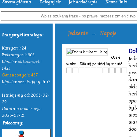
Strona główna
Zaloguj się
Jak dodać wpis
Nasze linki
→
Jedzenie
Napoje
Statystyki katalogu:
Kategorii: 24
Dob
Podkategorii: 605
Oceń
Jed
Wpisów aktywnych:
wpis:
Kliknij poniżej by ocenić
her
1423
prz
Odrzuconych: 487
dan
Wpisów oczekujących: 0
skl
her
Istniejemy od: 2008-02-
spo
29
był
Ostatnia moderacja:
wsz
2026-07-21
war
Polecamy:
doc