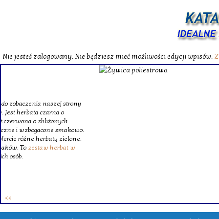
Nie jesteś zalogowany. Nie będziesz mieć możliwości edycji wpisów.
Z
W katalog
Wybieram
wytrzym
skompl
szklanego o
Krinex, zy