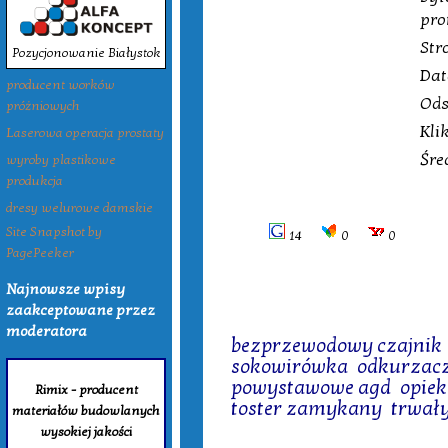
pro
Str
Pozycjonowanie Białystok
Dat
producent worków
Ods
próżniowych
Kli
Laserowa operacja prostaty
Śre
wyroby plastikowe
produkcja
dresy welurowe damskie
Site Snapshot by
14
0
0
PagePeeker
Najnowsze wpisy
zaakceptowane przez
Tagi:
moderatora
bezprzewodowy czajnik
sokowirówka
,
odkurzac
powystawowe agd
,
opie
Rimix - producent
toster zamykany
,
trwały
materiałów budowlanych
wysokiej jakości