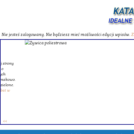
Nie jesteś zalogowany. Nie będziesz mieć możliwości edycji wpisów.
Z
W katalog
Wybieram
wytrzym
skompl
szklanego o
Krinex, zy