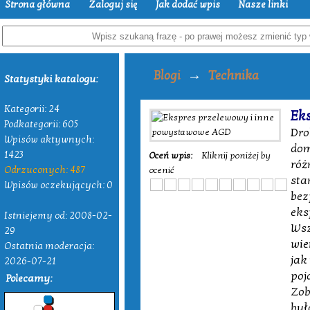
Strona główna
Zaloguj się
Jak dodać wpis
Nasze linki
→
Blogi
Technika
Statystyki katalogu:
Kategorii: 24
Ek
Podkategorii: 605
Dro
Wpisów aktywnych:
dom
1423
Oceń wpis:
Kliknij poniżej by
róż
Odrzuconych: 487
ocenić
sta
Wpisów oczekujących: 0
bez
eks
Istniejemy od: 2008-02-
Wsz
29
wie
Ostatnia moderacja:
jak
2026-07-21
poj
Polecamy:
Zob
był