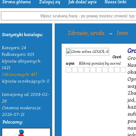
Strona główna
Zaloguj się
Jak dodać wpis
Nasze linki
→
Zdrowie, uroda
Inne
Statystyki katalogu:
Kategorii: 24
Gr
Podkategorii: 605
Oceń
Gro
Wpisów aktywnych:
wpis:
Kliknij poniżej by ocenić
Nas
1423
oka
Odrzuconych: 487
Opr
Wpisów oczekujących: 0
wap
Zba
Istniejemy od: 2008-02-
jod
29
każ
Ostatnia moderacja:
suf
2026-07-21
pow
Polecamy:
nas
jed