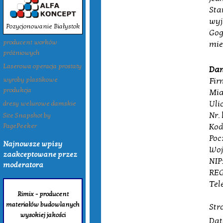
Sta
wyj
Pozycjonowanie Białystok
Gog
producent worków
mie
próżniowych
Laserowa operacja prostaty
Dan
Fir
wyroby plastikowe
produkcja
Mia
Uli
dresy welurowe damskie
Nr.
Site Snapshot by
Kod
PagePeeker
Poc
Najnowsze wpisy
Woj
zaakceptowane przez
NIP
moderatora
REG
Tel
Rimix - producent
materiałów budowlanych
Str
wysokiej jakości
Dat