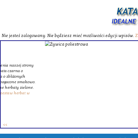
Nie jesteś zalogowany. Nie będziesz mieć możliwości edycji wpisów.
Z
W katalog
Wybieram
wytrzym
skompl
szklanego o
Krinex, zy