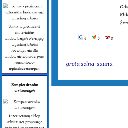
Ods
Kli
Śre
Rimix to producent
materiałów
6
0
0
budowlanych oferujący
wysokiej jakości
rozwiązania dla
budownictwa oraz prac
Tagi:
remontowo-
grota solna
,
sauna
wykończeniowych.
Komplet dresów
welurowych
Internetowy sklep
odziez.net proponuje
różnorodny asortyment