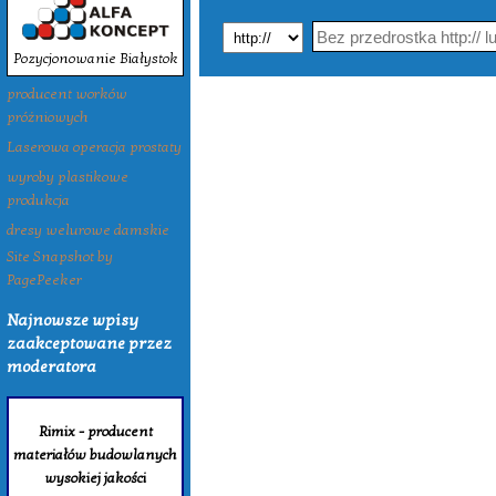
Pozycjonowanie Białystok
producent worków
próżniowych
Laserowa operacja prostaty
wyroby plastikowe
produkcja
dresy welurowe damskie
Site Snapshot by
PagePeeker
Najnowsze wpisy
zaakceptowane przez
moderatora
Rimix - producent
materiałów budowlanych
wysokiej jakości