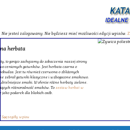
Nie jesteś zalogowany. Nie będziesz mieć możliwości edycji wpisów.
Z
W katalog
Wybieram
wytrzym
skompl
szklanego o
Krinex, zy