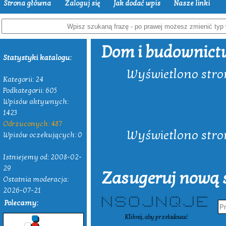
Strona główna
Zaloguj się
Jak dodać wpis
Nasze linki
Dom i budownict
Statystyki katalogu:
Wyświetlono strony
Kategorii: 24
Podkategorii: 605
Wpisów aktywnych:
1423
Odrzuconych: 487
Wyświetlono strony
Wpisów oczekujących: 0
Istniejemy od: 2008-02-
29
Zasugeruj nową s
Ostatnia moderacja:
2026-07-21
* * ***** ***** * * * ***** * *******
** * * * * * * ** * * * * *
Polecamy:
* * * * * * * * * * * * * *
* * * ***** * * * * * * * * * ****
* * * * * * * * * * * * * * *
* ** * * * * * * * ** * * * * *
* * ***** ***** ***** * * **** * ***** *******
Kliknij, aby przeładować