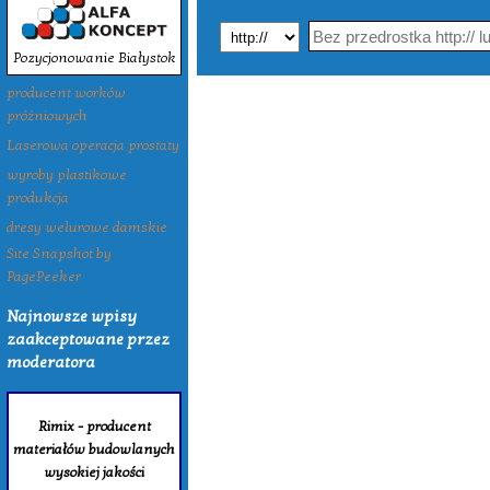
Pozycjonowanie Białystok
producent worków
próżniowych
Laserowa operacja prostaty
wyroby plastikowe
produkcja
dresy welurowe damskie
Site Snapshot by
PagePeeker
Najnowsze wpisy
zaakceptowane przez
moderatora
Rimix - producent
materiałów budowlanych
wysokiej jakości