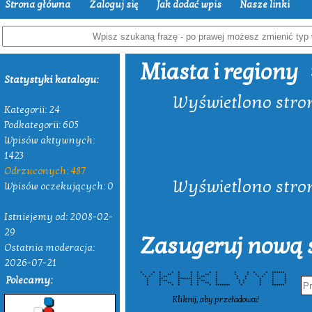
Strona główna
Zaloguj się
Jak dodać wpis
Nasze linki
Miasta i regiony
Statystyki katalogu:
Wyświetlono strony
Kategorii: 24
Podkategorii: 605
Wpisów aktywnych:
1423
Odrzuconych: 487
Wyświetlono strony
Wpisów oczekujących: 0
Istniejemy od: 2008-02-
29
Zasugeruj nową s
Ostatnia moderacja:
2026-07-21
* * * * * * * * * * * * * ******
* * * ** * * * ** * * * * * * *
Polecamy:
* * * ** * * * ** * * * * * * *
* ** ******* ** * * * * * *
* * ** * * * ** * * * * * *
* * ** * * * ** * * * * * *
* * * * * * * ******* * * ******
Kliknij, aby przeładować