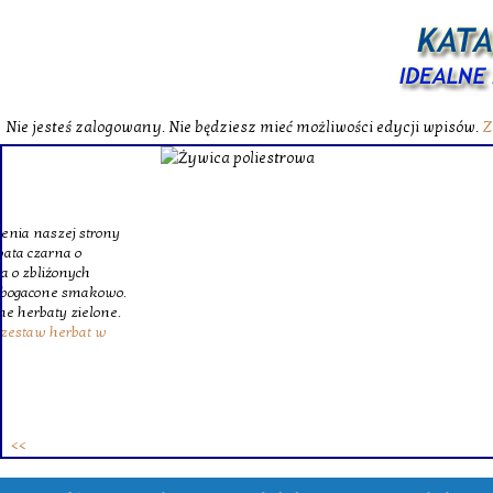
Nie jesteś zalogowany. Nie będziesz mieć możliwości edycji wpisów.
Z
W katalog
Wybieram
wytrzym
skompl
szklanego o
Krinex, zy