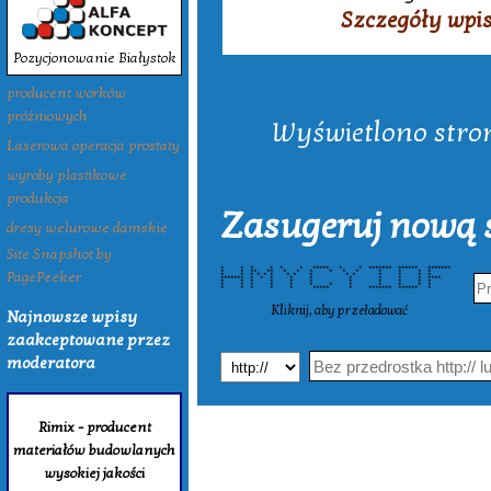
Szczegóły wpi
Pozycjonowanie Białystok
producent worków
próżniowych
Wyświetlono strony
Laserowa operacja prostaty
wyroby plastikowe
produkcja
Zasugeruj nową s
dresy welurowe damskie
Site Snapshot by
* * * * * * ***** * * ******* ****** *******
PagePeeker
* * ** ** * * * * * * * * * *
* * * * * * * * * * * * * * *
******* * * * * * * * * * ****
* * * * * * * * * * *
* * * * * * * * * * * *
* * * * * ***** * ******* ****** *
Kliknij, aby przeładować
Najnowsze wpisy
zaakceptowane przez
moderatora
Rimix - producent
materiałów budowlanych
wysokiej jakości