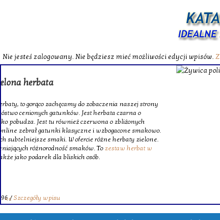
Nie jesteś zalogowany. Nie będziesz mieć możliwości edycji wpisów.
Z
W katalog
Wybieram
wytrzym
skompl
szklanego o
Krinex, zy