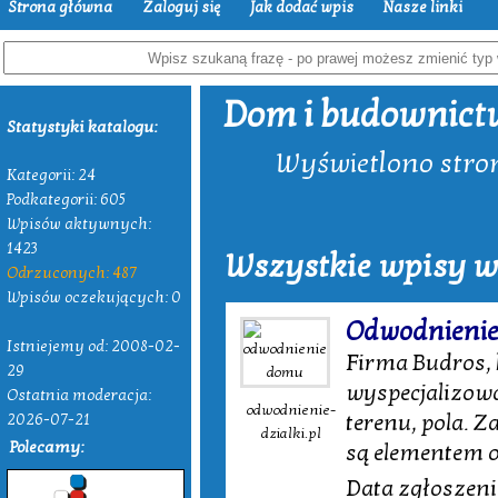
Strona główna
Zaloguj się
Jak dodać wpis
Nasze linki
Dom i budownict
Statystyki katalogu:
Wyświetlono strony
Kategorii: 24
Podkategorii: 605
Wpisów aktywnych:
1423
Wszystkie wpisy w
Odrzuconych: 487
Wpisów oczekujących: 0
Odwodnieni
Istniejemy od: 2008-02-
Firma Budros, 
29
wyspecjalizowa
Ostatnia moderacja:
odwodnienie-
terenu, pola. 
2026-07-21
dzialki.pl
Polecamy:
są elementem 
Data zgłoszenia