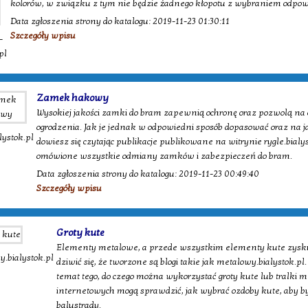
kolorów, w związku z tym nie będzie żadnego kłopotu z wybraniem odpo
Data zgłoszenia strony do katalogu: 2019-11-23 01:30:11
Szczegóły wpisu
-
pl
Zamek hakowy
Wysokiej jakości zamki do bram zapewnią ochronę oraz pozwolą na o
ogrodzenia. Jak je jednak w odpowiedni sposób dopasować oraz na ja
lystok.pl
dowiesz się czytając publikacje publikowane na witrynie rygle.bialy
omówione wszystkie odmiany zamków i zabezpieczeń do bram.
Data zgłoszenia strony do katalogu: 2019-11-23 00:49:40
Szczegóły wpisu
Groty kute
Elementy metalowe, a przede wszystkim elementy kute zyskuj
.bialystok.pl
dziwić się, że tworzone są blogi takie jak metalowy.bialystok.pl
temat tego, do czego można wykorzystać groty kute lub tralki 
internetowych mogą sprawdzić, jak wybrać ozdoby kute, aby b
balustrady.