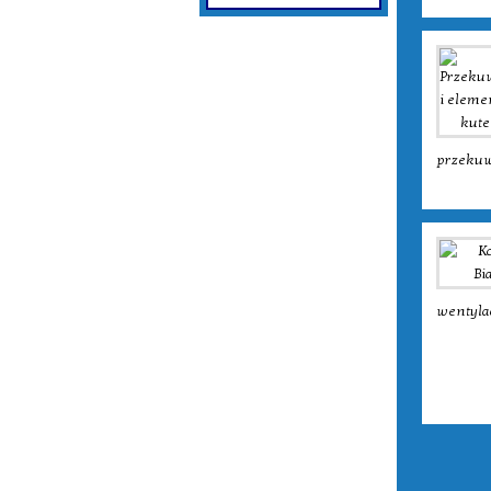
przekuw
wentylac