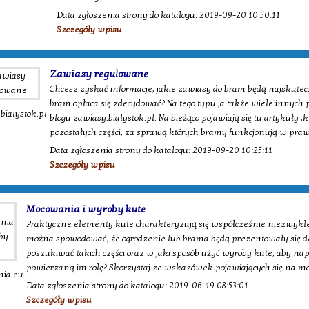
Data zgłoszenia strony do katalogu: 2019-09-20 10:50:11
Szczegóły wpisu
Zawiasy regulowane
Chcesz zyskać informacje, jakie zawiasy do bram będą najskutecz
bram opłaca się zdecydować? Na tego typu ,a także wiele innych
bialystok.pl
blogu zawiasy.bialystok.pl. Na bieżąco pojawiają się tu artykuły
pozostałych części, za sprawą których bramy funkcjonują w pra
Data zgłoszenia strony do katalogu: 2019-09-20 10:25:11
Szczegóły wpisu
Mocowania i wyroby kute
Praktyczne elementy kute charakteryzują się współcześnie niezwykle
można spowodować, że ogrodzenie lub brama będą prezentowały się deko
poszukiwać takich części oraz w jaki sposób użyć wyroby kute, aby n
powierzaną im rolę? Skorzystaj ze wskazówek pojawiających się na m
ia.eu
Data zgłoszenia strony do katalogu: 2019-06-19 08:53:01
Szczegóły wpisu