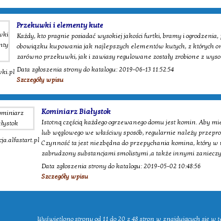
Przekuwki i elementy kute
Każdy, kto pragnie posiadać wysokiej jakości furtki, bramy i ogrodzeni
obowiązku kupowania jak najlepszych elementów kutych, z których on
zarówno przekuwki, jak i zawiasy regulowane zostały zrobione z wysok
Data zgłoszenia strony do katalogu: 2019-06-13 11:52:54
ki.pl
Szczegóły wpisu
Kominiarz Białystok
Istotną częścią każdego ogrzewanego domu jest komin. Aby m
lub węglowego we właściwy sposób, regularnie należy przepro
ja.alfastart.pl
Czynność ta jest niezbędna do przepychania komina, który w 
zabrudzony substancjami smolistymi ,a także innymi zaniecz
Data zgłoszenia strony do katalogu: 2019-05-02 10:48:56
Szczegóły wpisu
Wyświetlono strony od 11 do 20 z 48 stron w znajdujących się w te