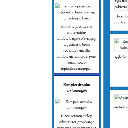
choinki
market.
Rimix to producent
materiałów
budowlanych oferujący
wysokiej jakości
rozwiązania dla
budownictwa oraz prac
rygle.bia
remontowo-
wykończeniowych.
Komplet dresów
welurowych
metalowy
Internetowy sklep
odziez.net proponuje
różnorodny asortyment