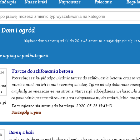
dać wpis
Nasze linki
Najnowsze
Polecane
Regul
 Dom i ogród
Wyświetlono strony od 11 do 20 z 48 stron w znajdujących się w te
e wpisy w podkategorii
Tarcze do szlifowania betonu
Potrzebujesz kupić odpowiednie tarcze do szlifowania betonu oraz tarc
musisz mieć na ich temat szeroką wiedzę. Tylko wtedy dokonasz rozsą
artykuły zamieszczane na stronie 4tarcze.pl zdobędziesz wskazówki 
odpowiednio przeanalizowany oraz dopasowany do zadań, jakie prag
e.pl
Data zgłoszenia strony do katalogu: 2020-05-26 15:43:13
Szczegóły wpisu
Domy z bali
Bardziej atrakcyjna jest budowa domów drewnianych czy murowanych? 