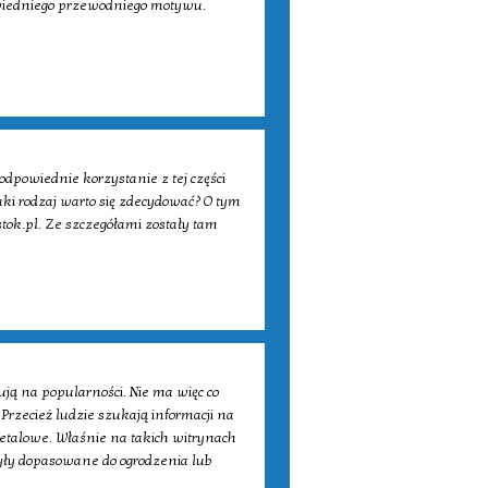
wiedniego przewodniego motywu.
dpowiednie korzystanie z tej części
ki rodzaj warto się zdecydować? O tym
stok.pl. Ze szczegółami zostały tam
ą na popularności. Nie ma więc co
. Przecież ludzie szukają informacji na
metalowe. Właśnie na takich witrynach
yły dopasowane do ogrodzenia lub