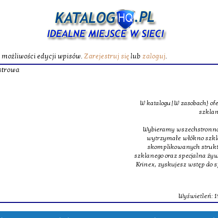
ć możliwości edycji wpisów.
Zarejestruj się
lub
zaloguj
.
Żywica poliest
W katalogu|W zasobach} oferujemy specjalistyczne maty
szklane, jakie budują podstawę m
Wybieramy wszechstronność, z tego powodu w obrębie na
wytrzymałe włókno szklane oraz ultra lekkie oraz 
skomplikowanych struktur inżynieryjnych. Dopełnie
szklanego oraz specjalna żywica poliestrowa, dająca świet
Krinex, zyskujesz wstęp do sprawdzonych produktów, m
dostaw.
Wyświetleń: 196 / Kliknięć: 0 /
Szczegóły 