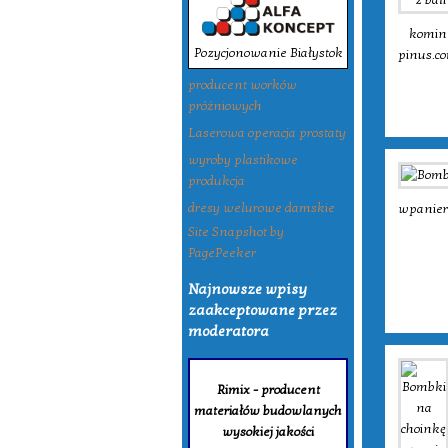
komin
Pozycjonowanie Białystok
pinus.co
producent worków
próżniowych
Laserowa operacja prostaty
wyroby plastikowe
produkcja
dresy welurowe damskie
wpanier
Site Snapshot by
PagePeeker
Najnowsze wpisy
zaakceptowane przez
moderatora
Rimix - producent
materiałów budowlanych
wysokiej jakości