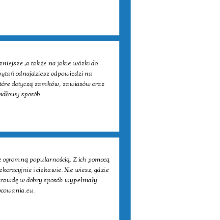
niejsze ,a także na jakie wózki do
 pytań odnajdziesz odpowiedzi na
 ,które dotyczą zamków, zawiasów oraz
widłowy sposób.
 ogromną popularnością. Z ich pomocą
racyjnie i ciekawie. Nie wiesz, gdzie
aprawdę w dobry sposób wypełniały
ocowania.eu.