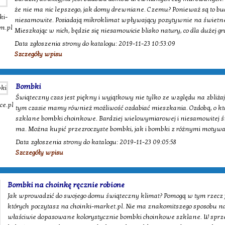
że nie ma nic lepszego, jak domy drewniane. Czemu? Ponieważ są to b
ki-
niesamowite. Posiadają mikroklimat wpływający pozytywnie na świetne
m.pl
Mieszkając w nich, będzie się niesamowicie blisko natury, co dla dużej 
Data zgłoszenia strony do katalogu: 2019-11-23 10:53:09
Szczegóły wpisu
Bombki
Świąteczny czas jest piękny i wyjątkowy nie tylko ze względu na zbliża
ce.pl
tym czasie mamy również możliwość ozdabiać mieszkania. Ozdobą, o kt
szklane bombki choinkowe. Bardziej wielowymiarowej i niesamowitej św
ma. Można kupić przezroczyste bombki, jak i bombki z różnymi motywa
Data zgłoszenia strony do katalogu: 2019-11-23 09:05:58
Szczegóły wpisu
Bombki na choinkę ręcznie robione
Jak wprowadzić do swojego domu świąteczny klimat? Pomogą w tym rzecz 
których poczytasz na choinki-market.pl. Nie ma znakomitszego sposobu na
właściwie dopasowane kolorystycznie bombki choinkowe szklane. W sprze