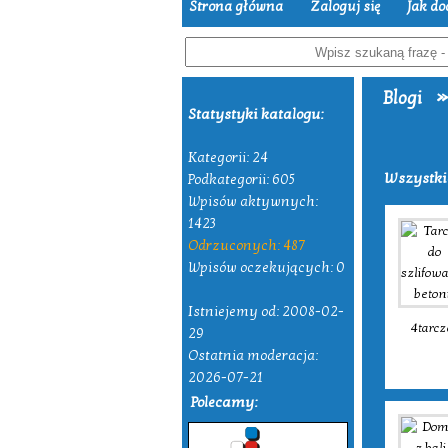
Strona główna
Zaloguj się
Jak do
»
Blogi
Statystyki katalogu:
Kategorii: 24
Wszystki
Podkategorii: 605
Wpisów aktywnych:
1423
Odrzuconych: 487
Wpisów oczekujących: 0
Istniejemy od: 2008-02-
4tarcz
29
Ostatnia moderacja:
2026-07-21
Polecamy: