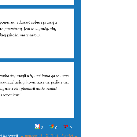
a, powinna zdawać sobie sprawę z
e powstaną. Jest to wymóg, aby
iej jakości materiałów.
ieszkańcy mogli używać kotła gazowego
wadzać usługi kominiarskie podlaskie.
wyniku eksploatacji może zostać
yszczeniami.
2
0
0
j kategorii.
← wstecz
-
1
-
2
-
3
-
4
-
5
dalej →