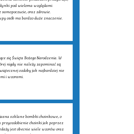
udynki pod wieloma względami
 samopoczucie, oraz zdrowie.
grupy osób ma bardzo duże znaczenie.
jące się Święta Bożego Narodzenia. W
órej nigdy nie należy zapominać są
iątecznej ozdoby jak najbardziej nie
mi i wzorami.
jasna szklane bombki choinkowe, o
 przyozdobienie choinki jak poprzez
daży jest obecnie wiele wzorów oraz