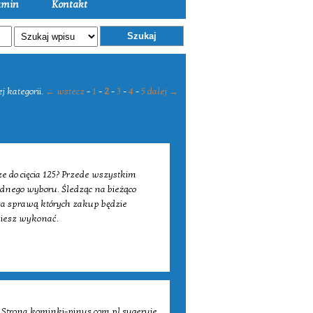
amin
Kontakt
Szukaj
j kategorii.
← wstecz
-
1
-
2
-
3
-
4
-
5
dalej →
ze do cięcia 125? Przede wszystkim
dnego wyboru. Śledząc na bieżąco
za sprawą których zakup będzie
niesz wykonać.
Strona kominki-pinus.com.pl sugeruje,