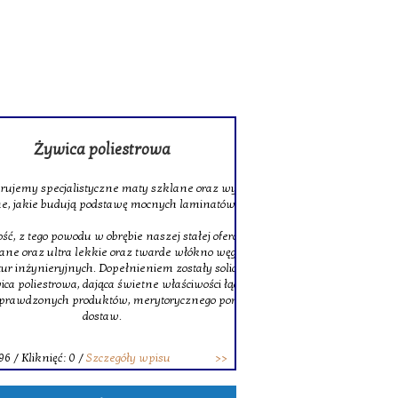
rowa
 szklane oraz wysokiej jakości tkaniny
ocnych laminatów.
szej stałej ofercie znajduje się także
twarde włókno węglowe, doskonałe do
niem zostały solidne pręty z włókna
ne właściwości łączenia. Decydując się na
erytorycznego pomocy oraz terminowych
wpisu