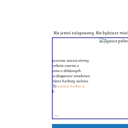
Nie jesteś zalogowany. Nie będziesz mie
o zobaczenia naszej strony
st herbata czarna o
czerwona o zbliżonych
zne i wzbogacone smakowo.
ie różne herbaty zielone.
ków. To
zestaw herbat w
 osób.