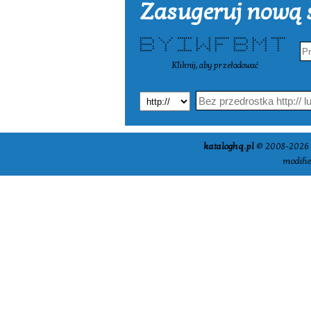
Zasugeruj nową s
****** * * ******* * * ******* ****** * * *******
* * * * * * * * * * ** ** *
* * * * * * * * * * * * * * *
****** * * * * * **** ****** * * * *
* * * * * * * * * * * * * *
* * * * ** ** * * * * * *
****** * ******* * * * ****** * * *
Kliknij, aby przeładować
kataloghq.pl
© 2008-2026 -
modifi