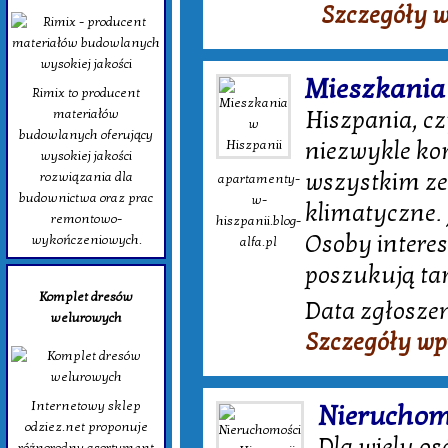
Szczegóły 
Mieszkania
Rimix to producent
materiałów
Hiszpania, cz
budowlanych oferujący
niezwykle ko
wysokiej jakości
wszystkim ze
rozwiązania dla
apartamenty-
budownictwa oraz prac
w-
klimatyczne. 
remontowo-
hiszpanii.blog-
Osoby interes
wykończeniowych.
alfa.pl
poszukują tam
Komplet dresów
Data zgłoszen
welurowych
Szczegóły wp
Internetowy sklep
Nieruchom
odziez.net proponuje
Dla wielu o
różnorodny asortyment