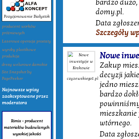
bardzo dużo,
domy.pl.
Pozycjonowanie Białystok
Data zgłoszen
producent worków
Szczegóły wp
próżniowych
Laserowa operacja prostaty
wyroby plastikowe
Nowe inwe
produkcja
Zakup miesz
dresy welurowe damskie
Site Snapshot by
decyzji jak
PagePeeker
czyzewskiego1.pl
jedno miesz
Najnowsze wpisy
bardzo dokł
zaakceptowane przez
powinniśmy 
moderatora
mieszkanie 
Rimix - producent
wtórnego.
materiałów budowlanych
Data zgłosz
wysokiej jakości