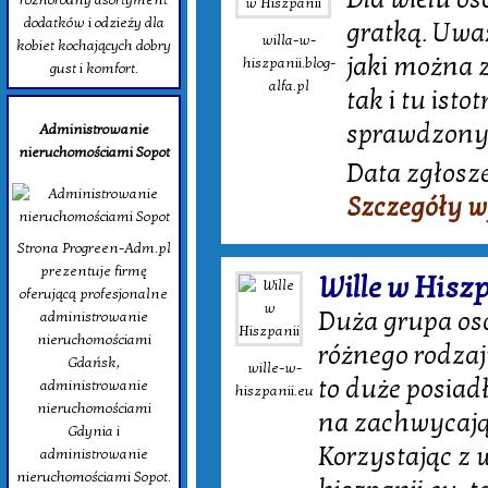
dodatków i odzieży dla
gratką. Uważ
willa-w-
kobiet kochających dobry
jaki można z
hiszpanii.blog-
gust i komfort.
alfa.pl
tak i tu isto
sprawdzonyc
Administrowanie
nieruchomościami Sopot
Data zgłosze
Szczegóły w
Strona Progreen-Adm.pl
prezentuje firmę
Wille w Hisz
oferującą profesjonalne
Duża grupa osó
administrowanie
nieruchomościami
różnego rodzaj
Gdańsk,
wille-w-
to duże posiad
administrowanie
hiszpanii.eu
nieruchomościami
na zachwycają
Gdynia i
Korzystając z
administrowanie
nieruchomościami Sopot.