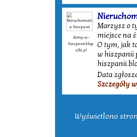
Nieruchom
Marzysz o t
miejsce na ś
domy-w-
O tym, jak t
hiszpanii.blog-
alfa.pl
w hiszpanii
hiszpanii.blo
Data zgłosze
Szczegóły w
Wyświetlono strony