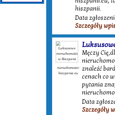
hiszpanii.eu, 
hiszpanii.
Data zgłoszeni
Szczegóły wpi
Luksusowe
Męczy Cię,dl
nieruchomośc
znaleźć bard
nieruchomosci-
hiszpania.eu
cenach co w
pytania znaj
nieruchomos
Data zgłosze
Szczegóły w