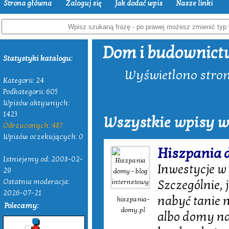
Strona główna
Zaloguj się
Jak dodać wpis
Nasze linki
Dom i budownict
Statystyki katalogu:
Wyświetlono strony
Kategorii: 24
Podkategorii: 605
Wpisów aktywnych:
1423
Wszystkie wpisy w
Odrzuconych: 487
Wpisów oczekujących: 0
Hiszpania 
Istniejemy od: 2008-02-
Inwestycje w
29
Ostatnia moderacja:
Szczególnie, 
2026-07-21
nabyć tanie 
hiszpania-
Polecamy:
domy.pl
albo domy na