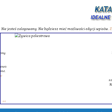
Nie jesteś zalogowany. Nie będziesz mieć możliwości edycji wpisów.
Z
W katalog
Wybieram
wytrzym
skompl
szklanego o
Krinex, zy