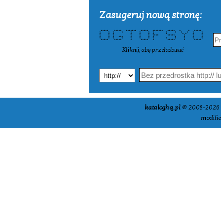
Zasugeruj nową stronę:
***** ***** ******* ***** ******* ***** * * *****
* * * * * * * * * * * * * *
* * * * * * * * * * * *
* * * * * * **** ***** * * *
* * * *** * * * * * * * *
* * * * * * * * * * * * *
***** ***** * ***** * ***** * *****
Kliknij, aby przeładować
kataloghq.pl
© 2008-2026 -
modifi