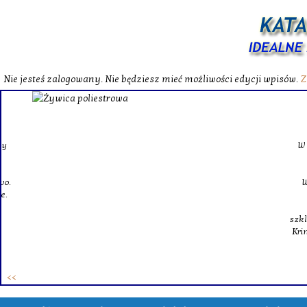
Nie jesteś zalogowany. Nie będziesz mieć możliwości edycji wpisów.
Z
W katalog
Wybieram
wytrzym
skompl
szklanego o
Krinex, zy