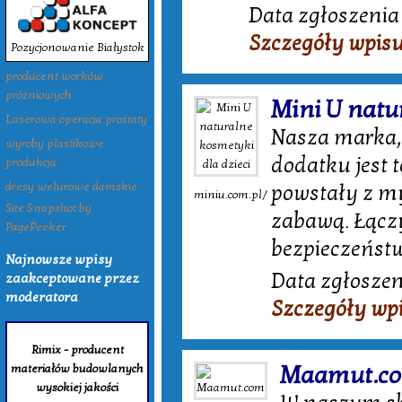
Data zgłoszenia 
Szczegóły wpis
Pozycjonowanie Białystok
producent worków
próżniowych
Mini U natu
Laserowa operacja prostaty
Nasza marka, 
wyroby plastikowe
dodatku jest t
produkcja
dresy welurowe damskie
powstały z my
miniu.com.pl/
Site Snapshot by
zabawą. Łączy
PagePeeker
bezpieczeństw
Najnowsze wpisy
Data zgłoszen
zaakceptowane przez
moderatora
Szczegóły wp
Rimix - producent
Maamut.c
materiałów budowlanych
wysokiej jakości