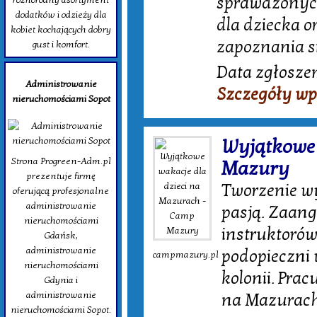
sprawdzonych
dodatków i odzieży dla
dla dziecka 
kobiet kochających dobry
zapoznania si
gust i komfort.
Data zgłoszen
Administrowanie
Szczegóły wp
nieruchomościami Sopot
Wyjątkowe 
Strona Progreen-Adm.pl
Mazury
prezentuje firmę
Tworzenie wy
oferującą profesjonalne
administrowanie
pasją. Zaan
nieruchomościami
instruktorów
Gdańsk,
administrowanie
podopieczni 
campmazury.pl
nieruchomościami
kolonii. Pr
Gdynia i
administrowanie
na Mazurach,
nieruchomościami Sopot.