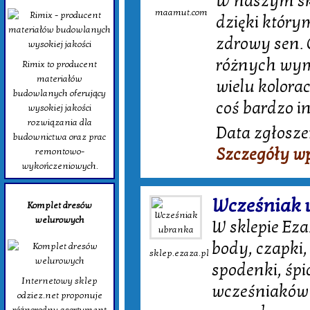
W naszym skl
maamut.com
dzięki któr
zdrowy sen. 
różnych wymi
Rimix to producent
materiałów
wielu kolora
budowlanych oferujący
coś bardzo in
wysokiej jakości
rozwiązania dla
Data zgłosze
budownictwa oraz prac
Szczegóły w
remontowo-
wykończeniowych.
Wcześniak 
Komplet dresów
welurowych
W sklepie Eza
body, czapki, 
sklep.ezaza.pl
spodenki, śpi
Internetowy sklep
wcześniaków 
odziez.net proponuje
różnorodny asortyment