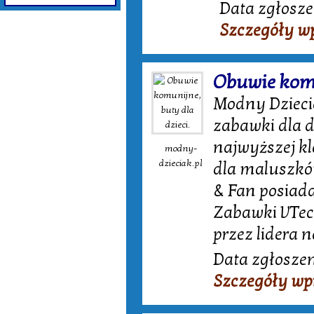
Data zgłosze
Szczegóły w
Obuwie komu
Modny Dziecia
zabawki dla d
najwyższej kl
modny-
dzieciak.pl
dla maluszków
& Fan posiada
Zabawki VTec
przez lidera 
Data zgłoszen
Szczegóły wp