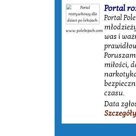
Portal r
Portal Pol
młodzieży
www.polekcjach.com
was i waż
prawidłowo
Poruszamy
miłości, 
narkotyka
bezpieczn
czasu.
Data zgło
Szczegóły