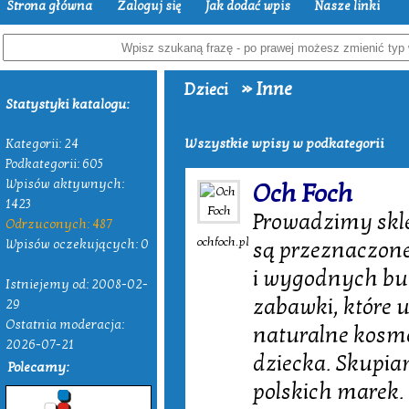
Strona główna
Zaloguj się
Jak dodać wpis
Nasze linki
» Inne
Dzieci
Statystyki katalogu:
Wszystkie wpisy w podkategorii
Kategorii: 24
Podkategorii: 605
Wpisów aktywnych:
Och Foch
1423
Prowadzimy skle
Odrzuconych: 487
ochfoch.pl
Wpisów oczekujących: 0
są przeznaczone
i wygodnych but
Istniejemy od: 2008-02-
zabawki, które u
29
Ostatnia moderacja:
naturalne kosme
2026-07-21
dziecka. Skupia
Polecamy:
polskich marek.