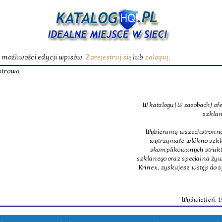
ć możliwości edycji wpisów.
Zarejestruj się
lub
zaloguj
.
Żywica poliest
W katalogu|W zasobach} oferujemy specjalistyczne maty
szklane, jakie budują podstawę m
Wybieramy wszechstronność, z tego powodu w obrębie na
wytrzymałe włókno szklane oraz ultra lekkie oraz 
skomplikowanych struktur inżynieryjnych. Dopełnie
szklanego oraz specjalna żywica poliestrowa, dająca świet
Krinex, zyskujesz wstęp do sprawdzonych produktów, m
dostaw.
Wyświetleń: 197 / Kliknięć: 0 /
Szczegóły 