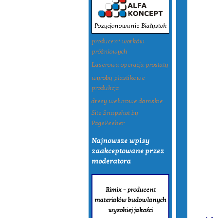
Pozycjonowanie Białystok
producent worków
próżniowych
Laserowa operacja prostaty
wyroby plastikowe
produkcja
dresy welurowe damskie
Site Snapshot by
PagePeeker
Najnowsze wpisy
zaakceptowane przez
moderatora
Rimix - producent
materiałów budowlanych
Tagi:
wysokiej jakości