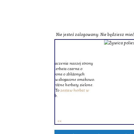
Nie jesteś zalogowany. Nie będziesz mie
o zobaczenia naszej strony
st herbata czarna o
czerwona o zbliżonych
zne i wzbogacone smakowo.
ie różne herbaty zielone.
ków. To
zestaw herbat w
 osób.