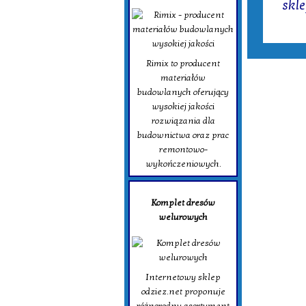
skl
Rimix to producent
materiałów
budowlanych oferujący
wysokiej jakości
rozwiązania dla
budownictwa oraz prac
remontowo-
wykończeniowych.
Komplet dresów
welurowych
Internetowy sklep
odziez.net proponuje
różnorodny asortyment