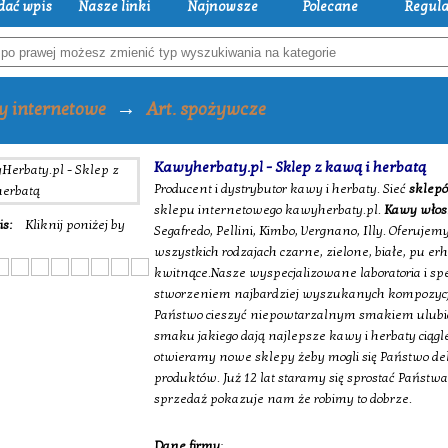
dać wpis
Nasze linki
Najnowsze
Polecane
Regul
→
y internetowe
Art. spożywcze
Kawyherbaty.pl - Sklep z kawą i herbatą
Producent i dystrybutor kawy i herbaty. Sieć
sklepó
sklepu internetowego kawyherbaty.pl.
Kawy włos
is:
Kliknij poniżej by
Segafredo, Pellini, Kimbo, Vergnano, Illy. Oferujem
wszystkich rodzajach czarne, zielone, białe, pu erh
kwitnące.Nasze wyspecjalizowane laboratoria i spe
stworzeniem najbardziej wyszukanych kompozycji 
Państwo cieszyć niepowtarzalnym smakiem ulubio
smaku jakiego dają najlepsze kawy i herbaty ciąg
otwieramy nowe sklepy żeby mogli się Państwo de
produktów. Już 12 lat staramy się sprostać Państ
sprzedaż pokazuje nam że robimy to dobrze.
Dane firmy
: