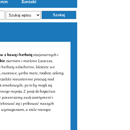
amin
Kontakt
Szukaj
w z kawą i herbatą
stacjonarnych i
kie
ziarniste i mielone Lavazza,
y herbaty szlachetne, liściaste we
, owocowe, yerba mate, rooibos, oolong,
cjaliści nieustannie pracują nad
smakowych, po to by mogli się
nego napoju.Z pasji do bogactwa
le poszerzamy swój asortyment i
lektować się i próbować naszych
wa wymaganiom, a stale rosnąca