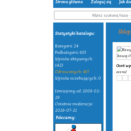
Strona główna
Zaloguj się
Jak do
Sklep
Statystyki katalogu:
Kategorii: 24
Podkategorii: 605
Wpisów aktywnych:
1423
Oceń wp
Odrzuconych: 487
ocenić
Wpisów oczekujących: 0
Istniejemy od: 2008-02-
29
Ostatnia moderacja:
2026-07-21
Polecamy: