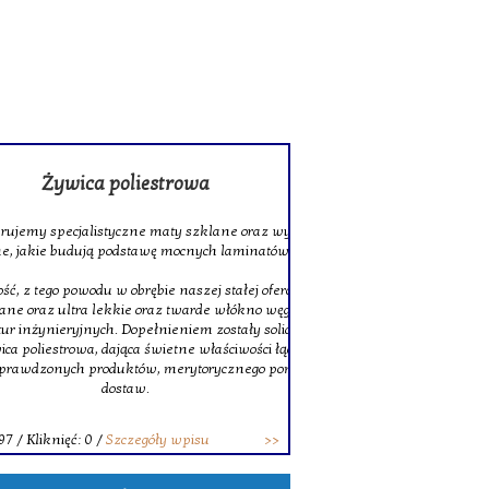
rowa
 szklane oraz wysokiej jakości tkaniny
ocnych laminatów.
szej stałej ofercie znajduje się także
twarde włókno węglowe, doskonałe do
niem zostały solidne pręty z włókna
ne właściwości łączenia. Decydując się na
erytorycznego pomocy oraz terminowych
wpisu