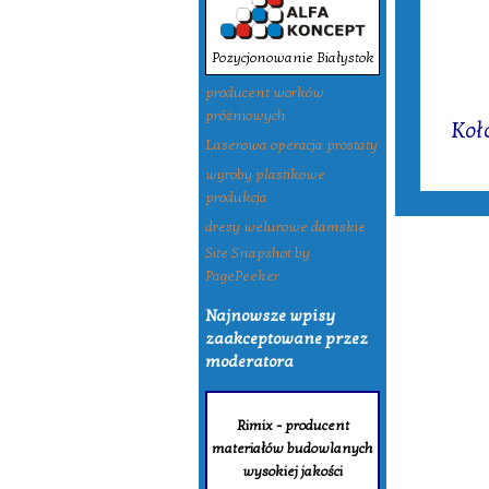
Pozycjonowanie Białystok
producent worków
Tagi:
próżniowych
Koł
Laserowa operacja prostaty
wyroby plastikowe
produkcja
dresy welurowe damskie
Site Snapshot by
PagePeeker
Najnowsze wpisy
zaakceptowane przez
moderatora
Rimix - producent
materiałów budowlanych
wysokiej jakości