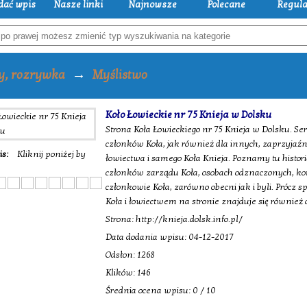
dać wpis
Nasze linki
Najnowsze
Polecane
Regul
→
y, rozrywka
Myślistwo
Koło Łowieckie nr 75 Knieja w Dolsku
Strona Koła Łowieckiego nr 75 Knieja w Dolsku. S
członków Koła, jak również dla innych, zaprzyja
is:
Kliknij poniżej by
łowiectwa i samego Koła Knieja. Poznamy tu histori
członków zarządu Koła, osobach odznaczonych, kom
członkowie Koła, zarówno obecni jak i byli. Prócz s
Koła i łowiectwem na stronie znajduje się również
Strona: http://knieja.dolsk.info.pl/
Data dodania wpisu: 04-12-2017
Odsłon: 1268
Klików: 146
Średnia ocena wpisu: 0 / 10