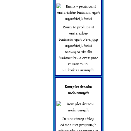
Rimix to producent
materiałów
budowlanych oferujący
wysokiej jakości
rozwiązania dla
budownictwa oraz prac
remontowo-
wykończeniowych.
Komplet dresów
welurowych
Internetowy sklep
odziez.net proponuje
różnorodny asortyment