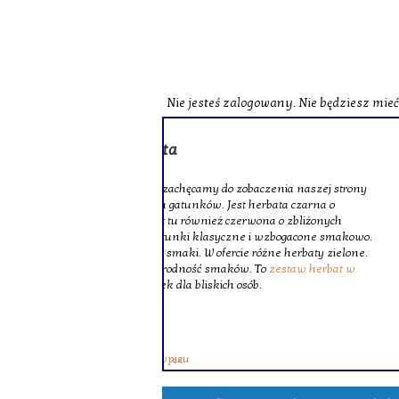
Nie jesteś zalogowany. Nie będziesz mie
o zobaczenia naszej strony
st herbata czarna o
czerwona o zbliżonych
zne i wzbogacone smakowo.
ie różne herbaty zielone.
ków. To
zestaw herbat w
 osób.