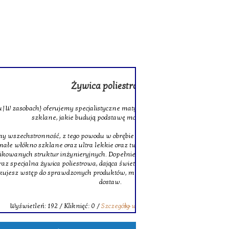
rowa
 szklane oraz wysokiej jakości tkaniny
ocnych laminatów.
szej stałej ofercie znajduje się także
twarde włókno węglowe, doskonałe do
niem zostały solidne pręty z włókna
ne właściwości łączenia. Decydując się na
erytorycznego pomocy oraz terminowych
wpisu