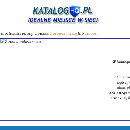
ć możliwości edycji wpisów.
Zarejestruj się
lub
zaloguj
.
Żywica poliest
W katalogu|W zasobach} oferujemy specjalistyczne maty
szklane, jakie budują podstawę m
Wybieramy wszechstronność, z tego powodu w obrębie na
wytrzymałe włókno szklane oraz ultra lekkie oraz 
skomplikowanych struktur inżynieryjnych. Dopełnie
szklanego oraz specjalna żywica poliestrowa, dająca świet
Krinex, zyskujesz wstęp do sprawdzonych produktów, m
dostaw.
Wyświetleń: 192 / Kliknięć: 0 /
Szczegóły 