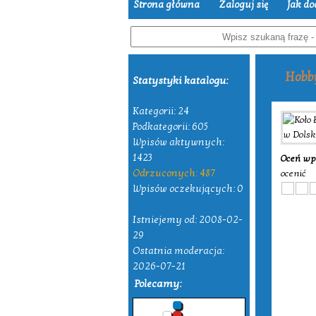
Strona główna
Zaloguj się
Jak do
Hobb
Statystyki katalogu:
Kategorii: 24
Podkategorii: 605
Wpisów aktywnych:
1423
Oceń wp
Odrzuconych: 487
ocenić
Wpisów oczekujących: 0
Istniejemy od: 2008-02-
29
Ostatnia moderacja:
2026-07-21
Polecamy: