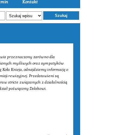
amin
Kontakt
Szukaj
erwis przeznaczony zarówno dla
źnionych myśliwych oraz sympatyków
ę Koła Knieja, odnajdziemy informację o
isji rewizyjnej. Przedstawieni są
praw stricte związanych z działalnością
 dział poświęcony Dolskowi.