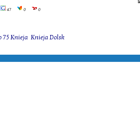
W
47
0
0
o 75 Knieja
,
Knieja Dolsk