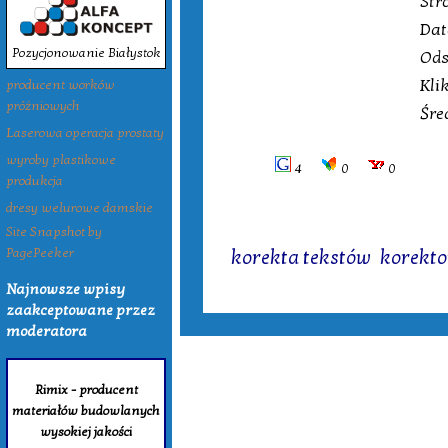
Str
Dat
Pozycjonowanie Białystok
Ods
Kli
producent worków
próżniowych
Śre
Laserowa operacja prostaty
wyroby plastikowe
4
0
0
produkcja
dresy welurowe damskie
Site Snapshot by
Tagi:
PagePeeker
korekta tekstów
,
korekto
Najnowsze wpisy
zaakceptowane przez
moderatora
Rimix - producent
materiałów budowlanych
wysokiej jakości