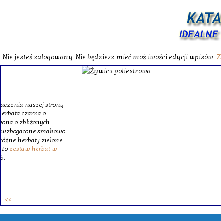
Nie jesteś zalogowany. Nie będziesz mieć możliwości edycji wpisów.
Z
W katalog
Wybieram
wytrzym
skompl
szklanego o
Krinex, zy