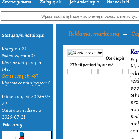
Strona główna
Zaloguj się
Jak dodać wpis
Nasze linki
→
Reklama, marketing
Co
Statystyki katalogu:
Kategorii: 24
Kor
Podkategorii: 605
Oceń wpis:
Pop
Wpisów aktywnych:
Kliknij poniżej by ocenić
kli
1423
jak
Odrzuconych: 487
rek
Wpisów oczekujących: 0
pop
tek
Istniejemy od: 2008-02-
prz
29
naj
Ostatnia moderacja:
Red
2026-07-21
nie
Polecamy:
cen