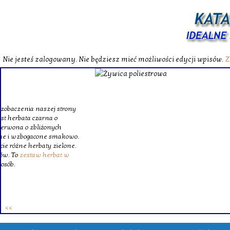
Nie jesteś zalogowany. Nie będziesz mieć możliwości edycji wpisów.
Z
W katalog
Wybieram
wytrzym
skompl
szklanego o
Krinex, zy