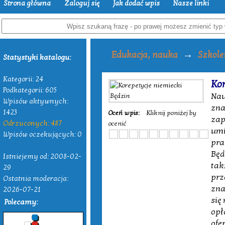
Strona główna
Zaloguj się
Jak dodać wpis
Nasze linki
→
Edukacja, nauka
Szkole
Statystyki katalogu:
Kategorii: 24
Kor
Podkategorii: 605
Nau
Wpisów aktywnych:
zna
1423
Oceń wpis:
Kliknij poniżej by
zap
Odrzuconych: 487
ocenić
umi
Wpisów oczekujących: 0
pra
Będ
Istniejemy od: 2008-02-
tak
29
prz
Ostatnia moderacja:
zna
2026-07-21
się
Polecamy:
opł
ofe