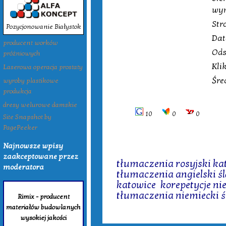
wyn
Str
Pozycjonowanie Białystok
Dat
producent worków
Ods
próżniowych
Kli
Laserowa operacja prostaty
Śre
wyroby plastikowe
produkcja
dresy welurowe damskie
10
0
0
Site Snapshot by
PagePeeker
Najnowsze wpisy
Tagi:
zaakceptowane przez
tłumaczenia rosyjski ka
moderatora
tłumaczenia angielski ś
katowice
,
korepetycje ni
tłumaczenia niemiecki ś
Rimix - producent
materiałów budowlanych
wysokiej jakości