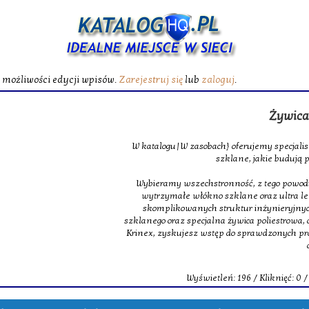
ć możliwości edycji wpisów.
Zarejestruj się
lub
zaloguj
.
Żywica poliest
W katalogu|W zasobach} oferujemy specjalistyczne maty
szklane, jakie budują podstawę m
Wybieramy wszechstronność, z tego powodu w obrębie na
wytrzymałe włókno szklane oraz ultra lekkie oraz 
skomplikowanych struktur inżynieryjnych. Dopełnie
szklanego oraz specjalna żywica poliestrowa, dająca świet
Krinex, zyskujesz wstęp do sprawdzonych produktów, m
dostaw.
Wyświetleń: 196 / Kliknięć: 0 /
Szczegóły 