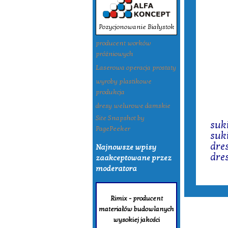
Pozycjonowanie Białystok
producent worków
próżniowych
Laserowa operacja prostaty
wyroby plastikowe
produkcja
dresy welurowe damskie
Tagi:
Site Snapshot by
suk
PagePeeker
suk
dre
Najnowsze wpisy
dre
zaakceptowane przez
moderatora
Rimix - producent
materiałów budowlanych
wysokiej jakości