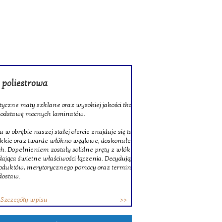
rowa
 szklane oraz wysokiej jakości tkaniny
ocnych laminatów.
szej stałej ofercie znajduje się także
twarde włókno węglowe, doskonałe do
niem zostały solidne pręty z włókna
ne właściwości łączenia. Decydując się na
erytorycznego pomocy oraz terminowych
wpisu