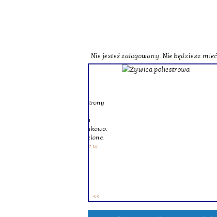
Nie jesteś zalogowany. Nie będziesz mie
o zobaczenia naszej strony
st herbata czarna o
czerwona o zbliżonych
zne i wzbogacone smakowo.
ie różne herbaty zielone.
ków. To
zestaw herbat w
 osób.