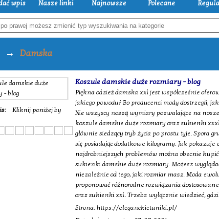
dać wpis
Nasze linki
Najnowsze
Polecane
Regul
→
Damska
Koszule damskie duże rozmiary - blog
Piękna odzież damska xxl jest współcześnie ofero
jakiego powodu? Bo producenci mody dostrzegli, ja
is:
Kliknij poniżej by
Nie wszyscy noszą wymiary pozwalające na nosze
koszule damskie duże rozmiary oraz sukienki xxxl
głównie siedzący tryb życia po prostu tyje. Spora g
się posiadając dodatkowe kilogramy. Jak pokazuje e
najdrobniejszych problemów można obecnie kupić
sukienki damskie duże rozmiary. Możesz wyglądać
niezależnie od tego, jaki rozmiar masz. Moda ewoluu
proponować różnorodne rozwiązania dostosowane
oraz sukienki xxl. Trzeba wyłącznie wiedzieć, gdz
Strona: https://eleganckietuniki.pl/