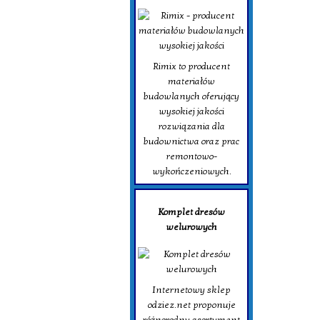
Rimix to producent
materiałów
budowlanych oferujący
wysokiej jakości
rozwiązania dla
budownictwa oraz prac
remontowo-
wykończeniowych.
Komplet dresów
welurowych
Internetowy sklep
odziez.net proponuje
różnorodny asortyment