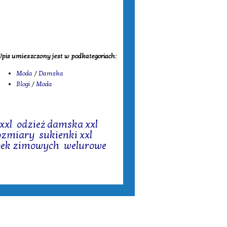
pis umieszczony jest w podkategoriach:
Moda
/
Damska
Blogi
/
Moda
xxl
,
odzież damska xxl
,
rozmiary
,
sukienki xxl
,
pek zimowych
,
welurowe