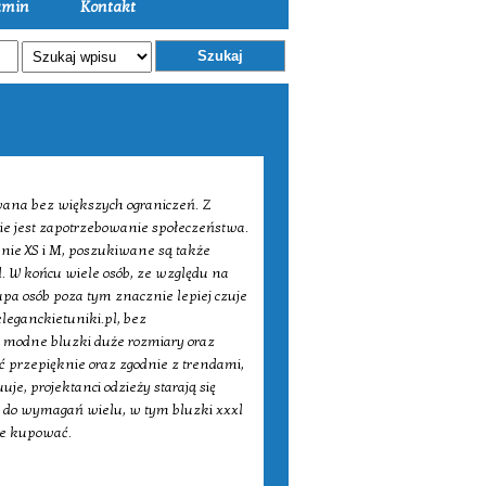
amin
Kontakt
Szukaj
wana bez większych ograniczeń. Z
kie jest zapotrzebowanie społeczeństwa.
nie XS i M, poszukiwane są także
. W końcu wiele osób, ze względu na
rupa osób poza tym znacznie lepiej czuje
leganckietuniki.pl, bez
 modne bluzki duże rozmiary oraz
 przepięknie oraz zgodnie z trendami,
je, projektanci odzieży starają się
 do wymagań wielu, w tym bluzki xxxl
ie kupować.