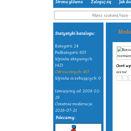
Strona główna
Zaloguj się
Jak do
Moda
Statystyki katalogu:
Kategorii: 24
Podkategorii: 605
Wpisów aktywnych:
1423
Oceń wp
Odrzuconych: 487
ocenić
Wpisów oczekujących: 0
Istniejemy od: 2008-02-
29
Ostatnia moderacja:
2026-07-21
Polecamy: