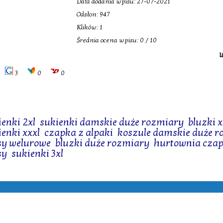
Data dodania wpisu: 27-07-2021
Odsłon: 947
Klików: 1
Średnia ocena wpisu: 0 / 10
W
3
0
0
ienki 2xl
,
sukienki damskie duże rozmiary
,
bluzki x
ienki xxxl
,
czapka z alpaki
,
koszule damskie duże 
sy welurowe
,
bluzki duże rozmiary
,
hurtownia cza
sy
,
sukienki 3xl