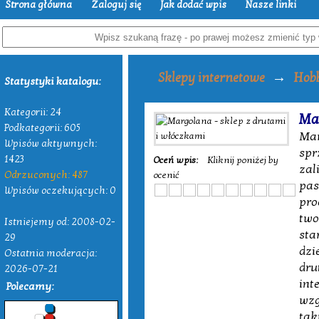
Strona główna
Zaloguj się
Jak dodać wpis
Nasze linki
→
Sklepy internetowe
Hob
Statystyki katalogu:
Kategorii: 24
Mar
Podkategorii: 605
Mar
Wpisów aktywnych:
spr
1423
Oceń wpis:
Kliknij poniżej by
zal
Odrzuconych: 487
ocenić
pas
Wpisów oczekujących: 0
pro
two
Istniejemy od: 2008-02-
sta
29
dzi
Ostatnia moderacja:
dru
2026-07-21
int
Polecamy:
wzg
tak