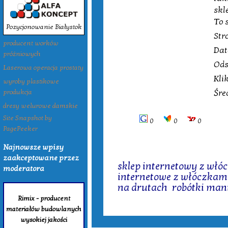
skl
To 
Pozycjonowanie Białystok
Str
producent worków
Dat
próżniowych
Ods
Laserowa operacja prostaty
Kli
wyroby plastikowe
Śre
produkcja
dresy welurowe damskie
Site Snapshot by
0
0
0
PagePeeker
Najnowsze wpisy
Tagi:
zaakceptowane przez
sklep internetowy z włó
moderatora
internetowe z włóczkam
na drutach
,
robótki man
Rimix - producent
materiałów budowlanych
wysokiej jakości