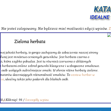
Nie jesteś zalogowany. Nie będziesz mieć możliwości edycji wpisów.
Z
W katalog
Wybieram
wytrzy
skompl
szklanego o
Krinex, z