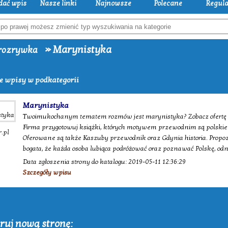
dać wpis
Nasze linki
Najnowsze
Polecane
Regul
» Marynistyka
rozrywka
e wpisy w podkategorii
Marynistyka
Twoimukochanym tematem rozmów jest marynistyka? Zobacz ofertę
Firma przygotowuj książki, których motywem przewodnim są polskie li
.pl
Oferowane są także Kaszuby przewodnik oraz Gdynia historia. Propozy
bogata, że każda osoba lubiąca podróżować oraz poznawać Polskę, odna
Data zgłoszenia strony do katalogu: 2019-05-11 12:36:29
Szczegóły wpisu
ruj nową stronę: