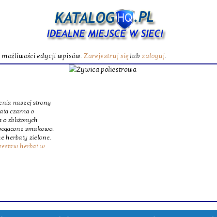
ć możliwości edycji wpisów.
Zarejestruj się
lub
zaloguj
.
Żywica poliest
W katalogu|W zasobach} oferujemy specjalistyczne maty
szklane, jakie budują podstawę m
Wybieramy wszechstronność, z tego powodu w obrębie na
wytrzymałe włókno szklane oraz ultra lekkie oraz 
skomplikowanych struktur inżynieryjnych. Dopełnie
szklanego oraz specjalna żywica poliestrowa, dająca świet
Krinex, zyskujesz wstęp do sprawdzonych produktów, m
dostaw.
Wyświetleń: 201 / Kliknięć: 0 /
Szczegóły 