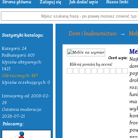
Strona główna
Zaloguj się
Jak dodać wpis
Nasze linki
→
Dom i budownictwo
Meb
Statystyki katalogu:
Kategorii: 24
Me
Podkategorii: 605
Oceń wpis:
Naj
Wpisów aktywnych:
Kliknij poniżej by ocenić
dom
1423
pop
Odrzuconych: 487
dro
Wpisów oczekujących: 0
roz
fun
Istniejemy od: 2008-02-
ma 
29
wyk
Ostatnia moderacja:
kon
2026-07-21
fro
Polecamy:
pow
prz