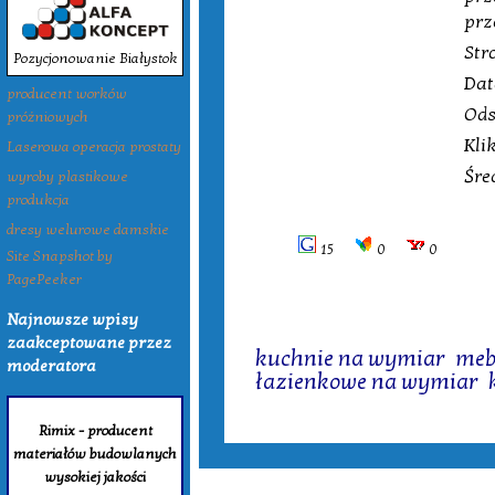
prz
Str
Pozycjonowanie Białystok
Dat
producent worków
Ods
próżniowych
Kli
Laserowa operacja prostaty
Śre
wyroby plastikowe
produkcja
dresy welurowe damskie
15
0
0
Site Snapshot by
PagePeeker
Najnowsze wpisy
Tagi:
zaakceptowane przez
kuchnie na wymiar
,
meb
moderatora
łazienkowe na wymiar
,
Rimix - producent
materiałów budowlanych
wysokiej jakości