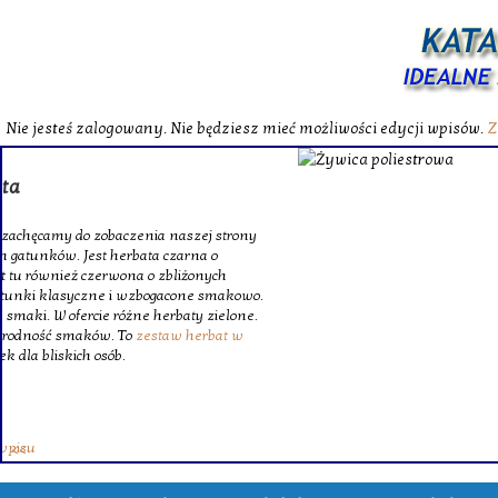
Nie jesteś zalogowany. Nie będziesz mieć możliwości edycji wpisów.
Z
W katalog
Wybieram
wytrzym
skompl
szklanego o
Krinex, zy