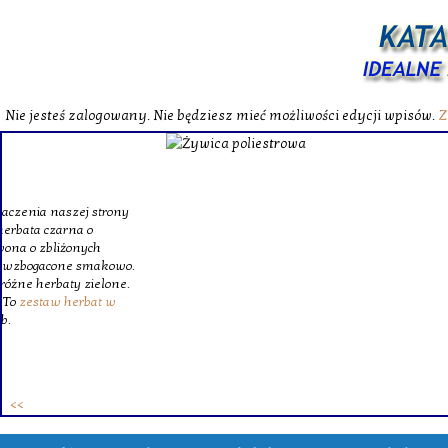
Nie jesteś zalogowany. Nie będziesz mieć możliwości edycji wpisów.
Z
W katalog
Wybieram
wytrzym
skompl
szklanego o
Krinex, zy