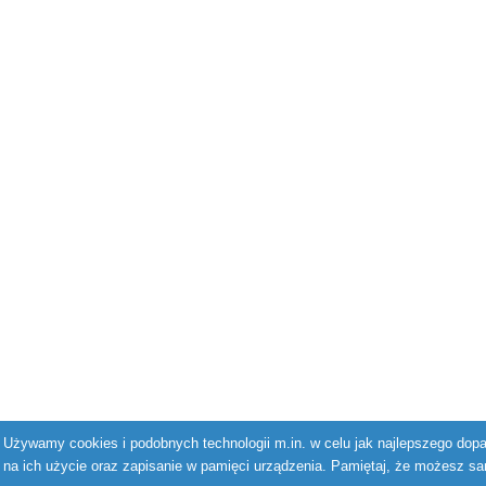
Używamy cookies i podobnych technologii m.in. w celu jak najlepszego dopas
na ich użycie oraz zapisanie w pamięci urządzenia. Pamiętaj, że możesz sa