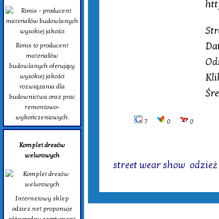
ht
Str
Da
Rimix to producent
materiałów
Od
budowlanych oferujący
Kli
wysokiej jakości
rozwiązania dla
Śre
budownictwa oraz prac
remontowo-
wykończeniowych.
7
0
0
Komplet dresów
Tagi:
welurowych
street wear show
,
odzież
Internetowy sklep
odziez.net proponuje
różnorodny asortyment