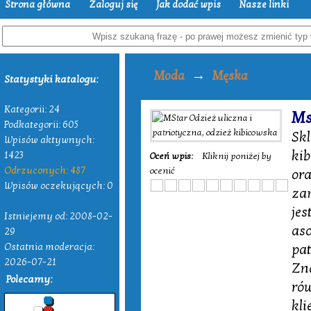
Strona główna
Zaloguj się
Jak dodać wpis
Nasze linki
→
Moda
Męska
Statystyki katalogu:
Kategorii: 24
Ms
Podkategorii: 605
Sk
Wpisów aktywnych:
ki
1423
Oceń wpis:
Kliknij poniżej by
Odrzuconych: 487
ocenić
ora
Wpisów oczekujących: 0
zam
jes
Istniejemy od: 2008-02-
as
29
Ostatnia moderacja:
pa
2026-07-21
Zna
Polecamy:
rów
kli