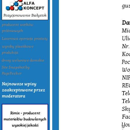
gus
Pozycjonowanie Białystok
Da
producent worków
Mi
próżniowych
Uli
Laserowa operacja prostaty
Nr.
wyroby plastikowe
produkcja
Ko
dresy welurowe damskie
Po
Site Snapshot by
Wo
PagePeeker
NIP
Najnowsze wpisy
RE
zaakceptowane przez
Tel
moderatora
Tel
Sk
Rimix - producent
Fa
materiałów budowlanych
Yo
wysokiej jakości