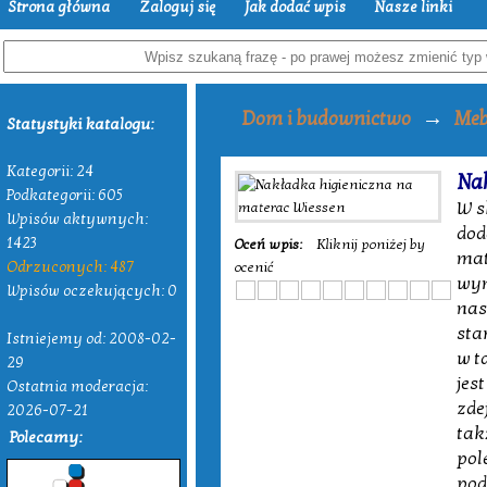
Strona główna
Zaloguj się
Jak dodać wpis
Nasze linki
→
Dom i budownictwo
Meb
Statystyki katalogu:
Kategorii: 24
Na
Podkategorii: 605
W s
Wpisów aktywnych:
dod
1423
Oceń wpis:
Kliknij poniżej by
mat
Odrzuconych: 487
ocenić
wym
Wpisów oczekujących: 0
nas
sta
Istniejemy od: 2008-02-
w t
29
jes
Ostatnia moderacja:
zde
2026-07-21
tak
Polecamy:
pol
pod