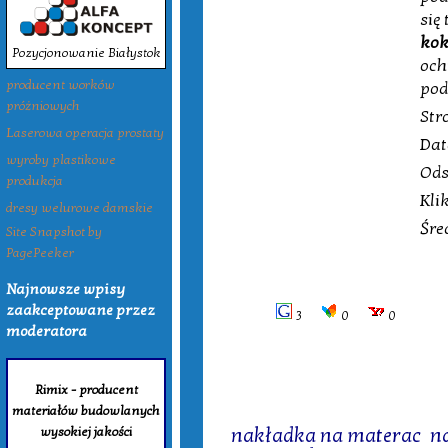
się
ko
Pozycjonowanie Białystok
och
producent worków
pod
próżniowych
Str
Laserowa operacja prostaty
Dat
wyroby plastikowe
Ods
produkcja
Kli
dresy welurowe damskie
Śre
Site Snapshot by
PagePeeker
Najnowsze wpisy
zaakceptowane przez
3
0
0
moderatora
Rimix - producent
materiałów budowlanych
Tagi:
wysokiej jakości
nakładka na materac
,
n