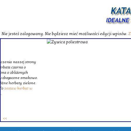
Nie jesteś zalogowany. Nie będziesz mieć możliwości edycji wpisów.
Z
W katalog
Wybieram
wytrzym
skompl
szklanego o
Krinex, zy