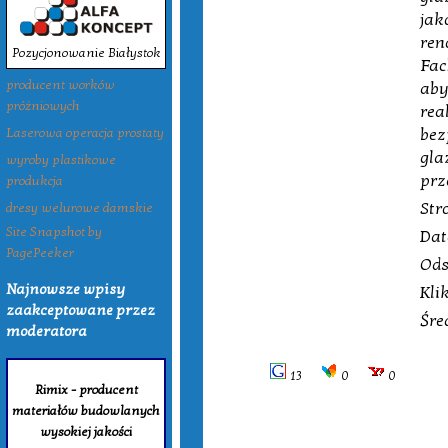
jak
ren
Pozycjonowanie Białystok
Fac
producent worków
aby
próżniowych
rea
bez
Laserowa operacja prostaty
gla
wyroby plastikowe
prz
produkcja
Str
dresy welurowe damskie
Site Snapshot by
Dat
PagePeeker
Ods
Najnowsze wpisy
Kli
zaakceptowane przez
Śre
moderatora
13
0
0
Rimix - producent
materiałów budowlanych
wysokiej jakości
Tagi: