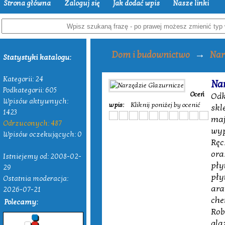
Strona główna
Zaloguj się
Jak dodać wpis
Nasze linki
→
Dom i budownictwo
Nar
Statystyki katalogu:
Kategorii: 24
Na
Podkategorii: 605
Oceń
Odk
Wpisów aktywnych:
wpis:
Kliknij poniżej by ocenić
skl
1423
maj
Odrzuconych: 487
wyp
Wpisów oczekujących: 0
Ręc
ora
Istniejemy od: 2008-02-
pły
29
pły
Ostatnia moderacja:
ara
2026-07-21
che
Polecamy:
Rob
gla