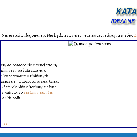
Nie jesteś zalogowany. Nie będziesz mieć możliwości edycji wpisów.
Z
W katalog
Wybieram
wytrzym
skompl
szklanego o
Krinex, zy