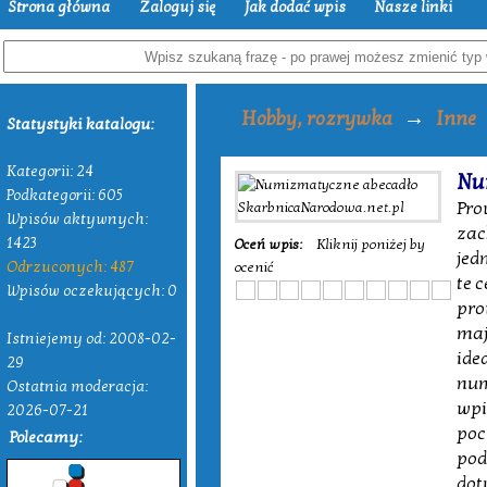
Strona główna
Zaloguj się
Jak dodać wpis
Nasze linki
→
Hobby, rozrywka
Inne
Statystyki katalogu:
Kategorii: 24
Nu
Podkategorii: 605
Pro
Wpisów aktywnych:
zac
1423
Oceń wpis:
Kliknij poniżej by
jed
Odrzuconych: 487
ocenić
te 
Wpisów oczekujących: 0
pro
maj
Istniejemy od: 2008-02-
ide
29
num
Ostatnia moderacja:
wpi
2026-07-21
poc
Polecamy:
pod
dot