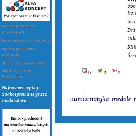
obo
kol
Pozycjonowanie Białystok
Str
producent worków
Dat
próżniowych
Ods
Laserowa operacja prostaty
Kli
wyroby plastikowe
Śre
produkcja
dresy welurowe damskie
Site Snapshot by
12
0
0
PagePeeker
Najnowsze wpisy
Tagi:
zaakceptowane przez
numizmatyka
,
medale
,
moderatora
Rimix - producent
materiałów budowlanych
wysokiej jakości