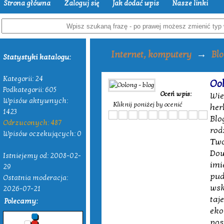
Strona główna
Zaloguj się
Jak dodać wpis
Nasze linki
→
Internet, komputery
Blo
Statystyki katalogu:
Kategorii: 24
Ool
Podkategorii: 605
Oceń wpis:
Wie
Wpisów aktywnych:
Kliknij poniżej by ocenić
her
1423
Blo
Odrzuconych: 487
rod
Wpisów oczekujących: 0
Two
Dow
Istniejemy od: 2008-02-
imi
29
pud
Ostatnia moderacja:
wsk
2026-07-21
taj
Polecamy:
eko
pos