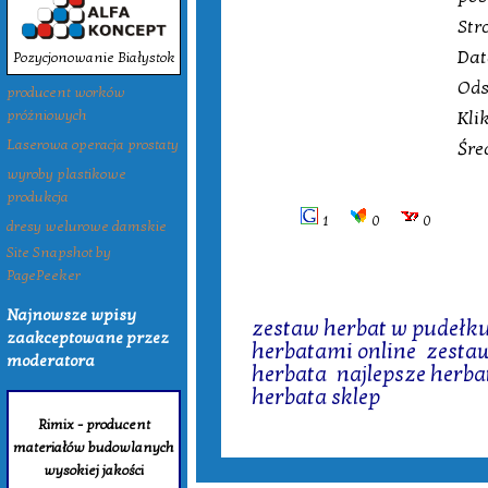
Str
Dat
Pozycjonowanie Białystok
Ods
producent worków
Kli
próżniowych
Laserowa operacja prostaty
Śre
wyroby plastikowe
produkcja
1
0
0
dresy welurowe damskie
Site Snapshot by
PagePeeker
Tagi:
Najnowsze wpisy
zestaw herbat w pudełk
zaakceptowane przez
herbatami online
,
zesta
moderatora
herbata
,
najlepsze herba
herbata sklep
Rimix - producent
materiałów budowlanych
wysokiej jakości