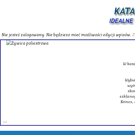
Nie jesteś zalogowany. Nie będziesz mieć możliwości edycji wpisów.
Z
W katalog
Wybieram
wytrzym
skompl
szklanego o
Krinex, zy