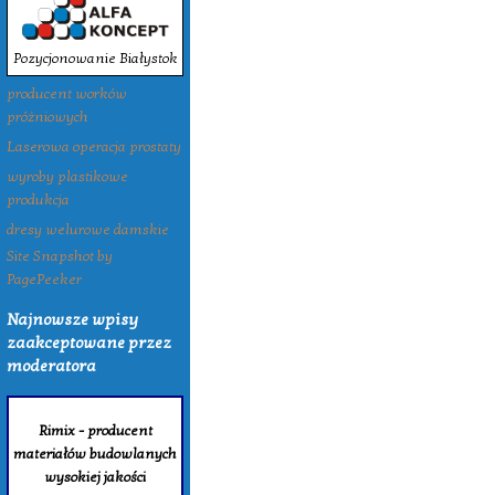
Pozycjonowanie Białystok
producent worków
próżniowych
Laserowa operacja prostaty
wyroby plastikowe
produkcja
dresy welurowe damskie
Site Snapshot by
PagePeeker
Najnowsze wpisy
zaakceptowane przez
moderatora
Rimix - producent
materiałów budowlanych
wysokiej jakości