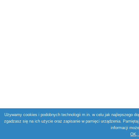
Używamy cookies i podobnych technologii m.in. w celu jak najlepszego dop
zgadzasz się na ich użycie oraz zapisanie w pamięci urządzenia. Pamiętaj
informacji moż
OK, 