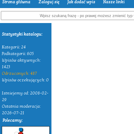
Strona główna
Zaloguj się
Jak dodać wpis
Nasze linki
Statystyki katalogu:
Kategorii: 24
Podkategorii: 605
Wpisów aktywnych:
1423
Odrzuconych: 487
Wpisów oczekujących: 0
Istniejemy od: 2008-02-
29
Ostatnia moderacja:
2026-07-21
Polecamy: