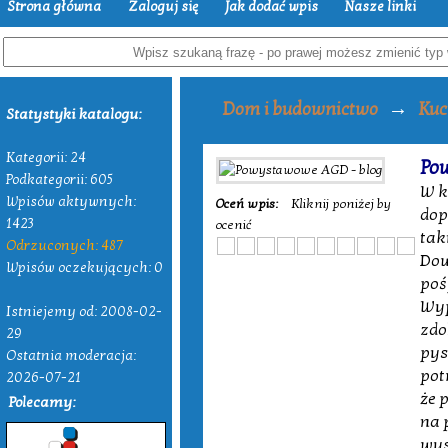
Strona główna
Zaloguj się
Jak dodać wpis
Nasze linki
→
Dom i budownictwo
Kuc
Statystyki katalogu:
Kategorii: 24
Po
Podkategorii: 605
W k
Wpisów aktywnych:
Oceń wpis:
Kliknij poniżej by
dop
1423
ocenić
tak
Odrzuconych: 487
Dow
Wpisów oczekujących: 0
poś
Wyp
Istniejemy od: 2008-02-
zdo
29
pys
Ostatnia moderacja:
pot
2026-07-21
że 
Polecamy:
na 
wys