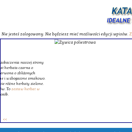
Nie jesteś zalogowany. Nie będziesz mieć możliwości edycji wpisów.
Z
W katalog
Wybieram
wytrzym
skompl
szklanego o
Krinex, zy