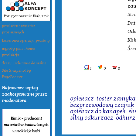
zaw
Str
Pozycjonowanie Białystok
Dat
producent worków
Ods
próżniowych
Kli
Laserowa operacja prostaty
Śre
wyroby plastikowe
produkcja
dresy welurowe damskie
1
0
0
Site Snapshot by
PagePeeker
Najnowsze wpisy
Tagi:
zaakceptowane przez
opiekacz
,
toster zamyk
moderatora
bezprzewodowy czajnik
opiekacz do kanapek
,
ek
silny odkurzacz
,
odkurz
Rimix - producent
materiałów budowlanych
wysokiej jakości