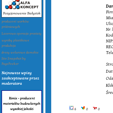
Dan
Fir
Pozycjonowanie Białystok
Mia
producent worków
Uli
próżniowych
Nr.
Laserowa operacja prostaty
Kod
NIP
wyroby plastikowe
produkcja
REG
Tel
dresy welurowe damskie
Site Snapshot by
Str
PagePeeker
Dat
Najnowsze wpisy
Ods
zaakceptowane przez
moderatora
Kli
Śre
Rimix - producent
materiałów budowlanych
wysokiej jakości
6
0
0