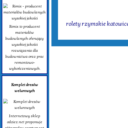
Tagi:
rolety rzymskie katowic
Rimix to producent
materiałów
budowlanych oferujący
wysokiej jakości
rozwiązania dla
budownictwa oraz prac
remontowo-
wykończeniowych.
Komplet dresów
welurowych
Internetowy sklep
odziez.net proponuje
różnorodny asortyment