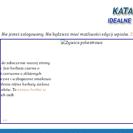
Nie jesteś zalogowany. Nie będziesz mieć możliwości edycji wpisów.
Z
W katalog
Wybieram
wytrzym
skompl
szklanego o
Krinex, zy