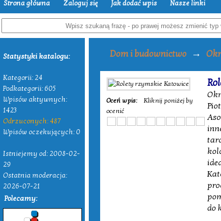
Strona główna
Zaloguj się
Jak dodać wpis
Nasze linki
→
Dom i budownictwo
Okn
Statystyki katalogu:
Kategorii: 24
Rol
Podkategorii: 605
Okn
Wpisów aktywnych:
Oceń wpis:
Kliknij poniżej by
Pio
1423
ocenić
Aso
Odrzuconych: 487
inn
Wpisów oczekujących: 0
tar
kol
Istniejemy od: 2008-02-
ide
29
Kat
Ostatnia moderacja:
pro
2026-07-21
pom
Polecamy:
do 