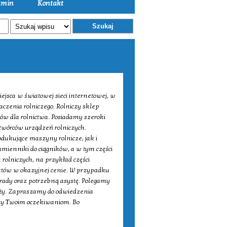
amin
Kontakt
Szukaj
iejsca w światowej sieci internetowej, w
czenia rolniczego. Rolniczy sklep
w dla rolnictwa. Posiadamy szeroki
twórców urządzeń rolniczych.
ukujące maszyny rolnicze, jak i
mienniki do ciągników, a w tym części
rolniczych, na przykład części
tów w okazyjnej cenie. W przypadku
rady oraz potrzebną asystę. Polegamy
ży. Zapraszamy do odwiedzenia
my Twoim oczekiwaniom. Bo