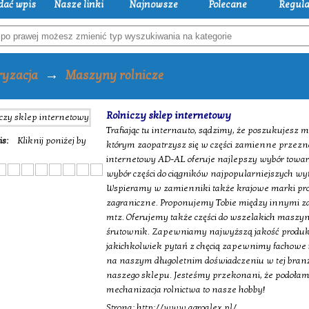
dać wpis
Nasze linki
Najnowsze
Polecane
Regul
→
ryzacja
Maszyny rolnicze
Rolniczy sklep internetowy
Trafiając tu internauto, sądzimy, że poszukujesz m
is:
Kliknij poniżej by
którym zaopatrzysz się w części zamienne przezna
internetowy AD-AL oferuje najlepszy wybór towaró
wybór części do ciągników najpopularniejszych wy
Wspieramy w zamienniki także krajowe marki prod
zagraniczne. Proponujemy Tobie między innymi za
mtz. Oferujemy także części do wszelakich maszyn 
śrutownik. Zapewniamy najwyższą jakość produk
jakichkolwiek pytań z chęcią zapewnimy fachowe 
na naszym długoletnim doświadczeniu w tej bran
naszego sklepu. Jesteśmy przekonani, że podoła
mechanizacja rolnictwa to nasze hobby!
Strona: http://www.agroalex.pl/