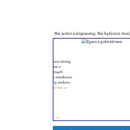
Nie jesteś zalogowany. Nie będziesz mie
o zobaczenia naszej strony
st herbata czarna o
czerwona o zbliżonych
zne i wzbogacone smakowo.
ie różne herbaty zielone.
ków. To
zestaw herbat w
 osób.