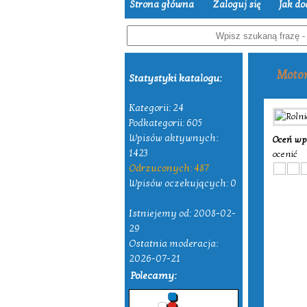
Strona główna
Zaloguj się
Jak do
Moto
Statystyki katalogu:
Kategorii: 24
Podkategorii: 605
Wpisów aktywnych:
Oceń wp
1423
ocenić
Odrzuconych: 487
Wpisów oczekujących: 0
Istniejemy od: 2008-02-
29
Ostatnia moderacja:
2026-07-21
Polecamy: