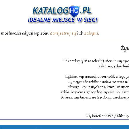
ć możliwości edycji wpisów.
Zarejestruj się
lub
zaloguj
.
Żywica poliest
W katalogu|W zasobach} oferujemy specjalistyczne maty
szklane, jakie budują podstawę m
Wybieramy wszechstronność, z tego powodu w obrębie na
wytrzymałe włókno szklane oraz ultra lekkie oraz 
skomplikowanych struktur inżynieryjnych. Dopełnie
szklanego oraz specjalna żywica poliestrowa, dająca świet
Krinex, zyskujesz wstęp do sprawdzonych produktów, m
dostaw.
Wyświetleń: 197 / Kliknięć: 0 /
Szczegóły 