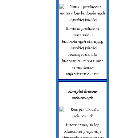
Rimix to producent
materiałów
budowlanych oferujący
wysokiej jakości
rozwiązania dla
budownictwa oraz prac
remontowo-
wykończeniowych.
Komplet dresów
welurowych
Internetowy sklep
odziez.net proponuje
różnorodny asortyment