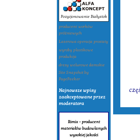
Pozycjonowanie Białystok
producent worków
próżniowych
Laserowa operacja prostaty
wyroby plastikowe
produkcja
dresy welurowe damskie
Site Snapshot by
PagePeeker
Tagi:
czę
Najnowsze wpisy
zaakceptowane przez
moderatora
Rimix - producent
materiałów budowlanych
wysokiej jakości