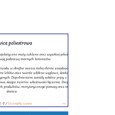
rowa
 szklane oraz wysokiej jakości tkaniny
ocnych laminatów.
szej stałej ofercie znajduje się także
twarde włókno węglowe, doskonałe do
niem zostały solidne pręty z włókna
ne właściwości łączenia. Decydując się na
erytorycznego pomocy oraz terminowych
wpisu