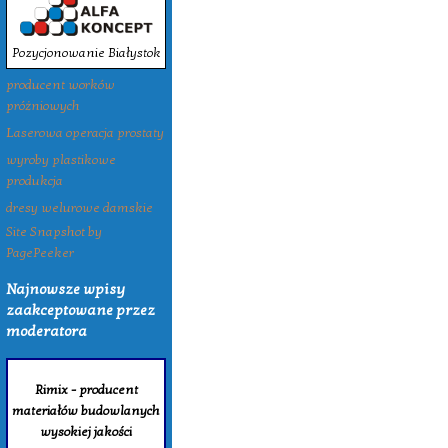
Pozycjonowanie Białystok
producent worków
próżniowych
Laserowa operacja prostaty
wyroby plastikowe
produkcja
dresy welurowe damskie
Site Snapshot by
PagePeeker
Najnowsze wpisy
zaakceptowane przez
moderatora
Rimix - producent
materiałów budowlanych
wysokiej jakości