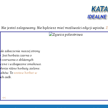
Nie jesteś zalogowany. Nie będziesz mieć możliwości edycji wpisów.
Z
W katalog
Wybieram
wytrzym
skompl
szklanego o
Krinex, zy