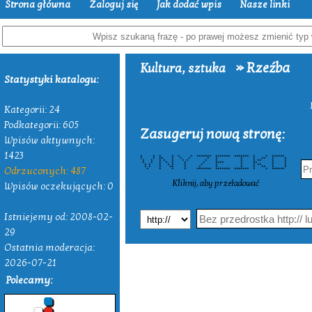
Strona główna
Zaloguj się
Jak dodać wpis
Nasze linki
» Rzeźba
Kultura, sztuka
Statystyki katalogu:
Kategorii: 24
Podkategorii: 605
Zasugeruj nową stronę:
Wpisów aktywnych:
1423
* * * * * * ******* ******* ******* * * ******
* * ** * * * * * * * ** * *
* * * * * * * * * * * ** * *
* * * * * * * **** * ** * *
* * * * * * * * * * ** * *
Odrzuconych: 487
* * * ** * * * * * ** * *
* * * * ******* ******* ******* * * ******
Kliknij, aby przeładować
Wpisów oczekujących: 0
Istniejemy od: 2008-02-
29
Ostatnia moderacja:
2026-07-21
Polecamy: