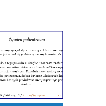
rowa
 szklane oraz wysokiej jakości tkaniny
ocnych laminatów.
szej stałej ofercie znajduje się także
twarde włókno węglowe, doskonałe do
niem zostały solidne pręty z włókna
ne właściwości łączenia. Decydując się na
erytorycznego pomocy oraz terminowych
wpisu