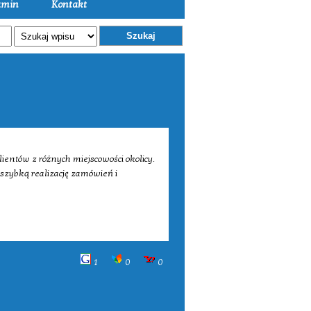
amin
Kontakt
Szukaj
ientów z różnych miejscowości okolicy.
 szybką realizację zamówień i
1
0
0