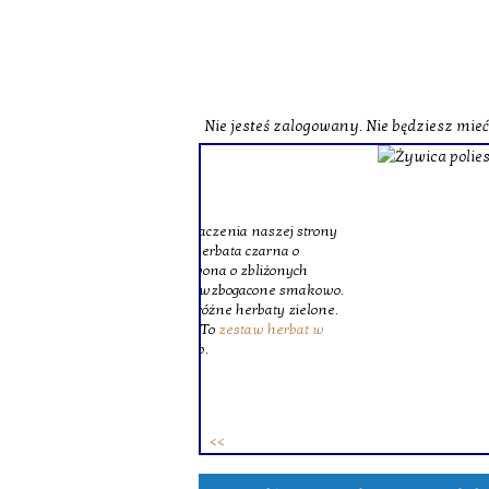
Nie jesteś zalogowany. Nie będziesz mie
o zobaczenia naszej strony
st herbata czarna o
czerwona o zbliżonych
zne i wzbogacone smakowo.
ie różne herbaty zielone.
ków. To
zestaw herbat w
 osób.