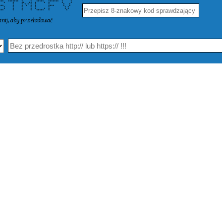
* ******* * * ***** ******* * *
* * ** ** * * * * *
 * * * * * * * * *
** * * * * * **** * *
* * * * * * * * *
* * * * * * * * * *
 * ***** * * * ***** * *
knij, aby przeładować