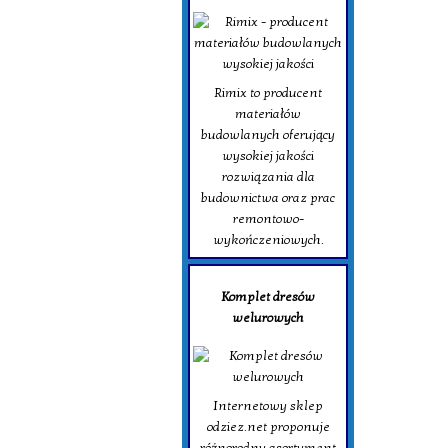
Rimix to producent
materiałów
budowlanych oferujący
wysokiej jakości
rozwiązania dla
budownictwa oraz prac
remontowo-
wykończeniowych.
Komplet dresów
welurowych
Internetowy sklep
odziez.net proponuje
różnorodny asortyment