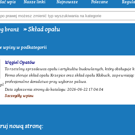
dać wpis
Nasze linki
Najnowsze
Polecane
Regul
» Skład opału
g branż
e wpisy w podkategorii
Węgiel Opatów
To rzetelny sprzedawca opału i artykułów budowlanych, który obsługuje kl
Firma oferuje skład opału Krzepice oraz skład opału Kłobuck, zapewniając
profesjonalne doradztwo przy wyborze paliwa.
.pl
Data zgłoszenia strony do katalogu: 2026-06-22 17:04:04
Szczegóły wpisu
ruj nową stronę: