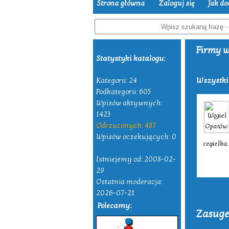
Strona główna
Zaloguj się
Jak do
Firmy w
Statystyki katalogu:
Wszystki
Kategorii: 24
Podkategorii: 605
Wpisów aktywnych:
1423
Odrzuconych: 487
Wpisów oczekujących: 0
cegielka
Istniejemy od: 2008-02-
29
Ostatnia moderacja:
2026-07-21
Polecamy:
Zasuge