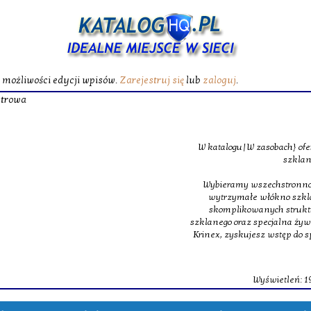
ć możliwości edycji wpisów.
Zarejestruj się
lub
zaloguj
.
Żywica poliest
W katalogu|W zasobach} oferujemy specjalistyczne maty
szklane, jakie budują podstawę m
Wybieramy wszechstronność, z tego powodu w obrębie na
wytrzymałe włókno szklane oraz ultra lekkie oraz 
skomplikowanych struktur inżynieryjnych. Dopełnie
szklanego oraz specjalna żywica poliestrowa, dająca świet
Krinex, zyskujesz wstęp do sprawdzonych produktów, m
dostaw.
Wyświetleń: 199 / Kliknięć: 0 /
Szczegóły 