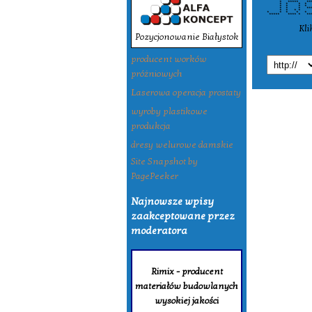
* ***** ****
* * * * 
* * * *
* * * ***
* * * 
* * * * 
***** ****
Kli
Pozycjonowanie Białystok
producent worków
próżniowych
Laserowa operacja prostaty
wyroby plastikowe
produkcja
dresy welurowe damskie
Site Snapshot by
PagePeeker
Najnowsze wpisy
zaakceptowane przez
moderatora
Rimix - producent
materiałów budowlanych
wysokiej jakości