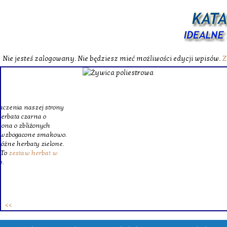
Nie jesteś zalogowany. Nie będziesz mieć możliwości edycji wpisów.
Z
W katalog
Wybieram
wytrzym
skompl
szklanego o
Krinex, zy