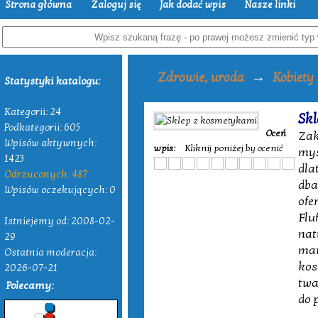
Strona główna
Zaloguj się
Jak dodać wpis
Nasze linki
→
Zdrowie, uroda
Kobiety
Statystyki katalogu:
Kategorii: 24
Sk
Podkategorii: 605
Oceń
Zak
Wpisów aktywnych:
wpis:
Kliknij poniżej by ocenić
myś
1423
dla
Odrzuconych: 487
dba
Wpisów oczekujących: 0
ofe
Flu
Istniejemy od: 2008-02-
nat
29
mar
Ostatnia moderacja:
kos
2026-07-21
twa
Polecamy:
do 