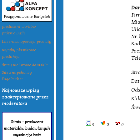
Dan
Fir
Pozycjonowanie Białystok
Mia
producent worków
Uli
próżniowych
Nr.
Laserowa operacja prostaty
Kod
Poc
wyroby plastikowe
produkcja
Tel
dresy welurowe damskie
Str
Site Snapshot by
PagePeeker
Dat
Ods
Najnowsze wpisy
zaakceptowane przez
Kli
moderatora
Śre
Rimix - producent
9
0
0
materiałów budowlanych
wysokiej jakości