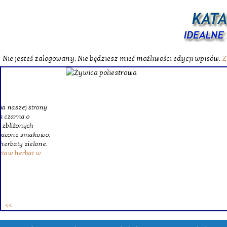
Nie jesteś zalogowany. Nie będziesz mieć możliwości edycji wpisów.
Z
W katalog
Wybieram
wytrzym
skompl
szklanego o
Krinex, zy