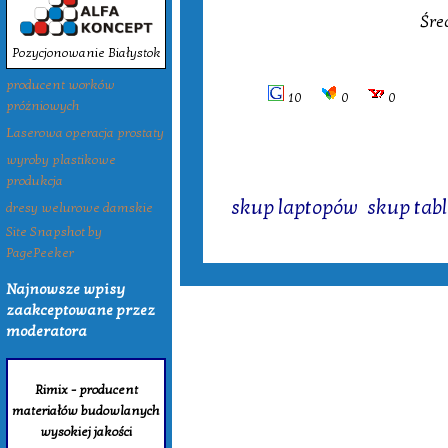
Śre
Pozycjonowanie Białystok
producent worków
10
0
0
próżniowych
Laserowa operacja prostaty
wyroby plastikowe
produkcja
Tagi:
skup laptopów
,
skup tab
dresy welurowe damskie
Site Snapshot by
PagePeeker
Najnowsze wpisy
zaakceptowane przez
moderatora
Rimix - producent
materiałów budowlanych
wysokiej jakości