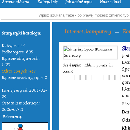
Strona główna
Zaloguj się
Jak dodać wpis
Nasze linki
→
Internet, komputery
Ko
Statystyki katalogu:
Kategorii: 24
Sk
Podkategorii: 605
Jes
Wpisów aktywnych:
War
1423
Oceń wpis:
Kliknij poniżej by
Spe
Odrzuconych: 487
ocenić
sat
Wpisów oczekujących: 0
got
War
Istniejemy od: 2008-02-
www
29
Ostatnia moderacja:
Str
2026-07-21
Dat
Polecamy:
Ods
Kli