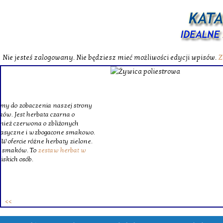
Nie jesteś zalogowany. Nie będziesz mieć możliwości edycji wpisów.
Z
W katalog
Wybieram
wytrzym
skompl
szklanego o
Krinex, zy