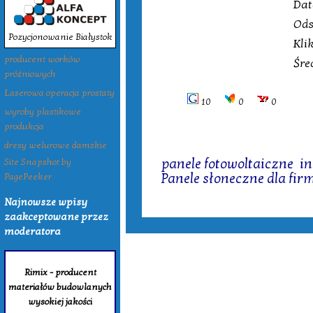
Dat
Ods
Pozycjonowanie Białystok
Kli
producent worków
Śre
próżniowych
Laserowa operacja prostaty
10
0
0
wyroby plastikowe
produkcja
dresy welurowe damskie
Tagi:
panele fotowoltaiczne
,
in
Site Snapshot by
Panele słoneczne dla fir
PagePeeker
Najnowsze wpisy
zaakceptowane przez
moderatora
Rimix - producent
materiałów budowlanych
wysokiej jakości