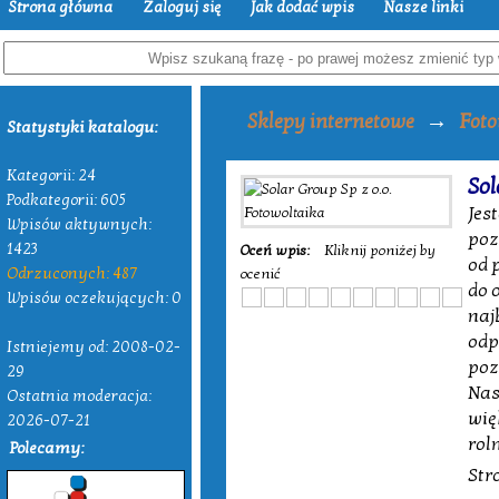
Strona główna
Zaloguj się
Jak dodać wpis
Nasze linki
→
Sklepy internetowe
Foto
Statystyki katalogu:
Kategorii: 24
Sol
Podkategorii: 605
Jes
Wpisów aktywnych:
poz
1423
Oceń wpis:
Kliknij poniżej by
od 
Odrzuconych: 487
ocenić
do 
Wpisów oczekujących: 0
naj
odp
Istniejemy od: 2008-02-
poz
29
Nas
Ostatnia moderacja:
wię
2026-07-21
rol
Polecamy:
Str