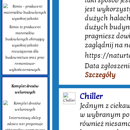
taki sposób je
jest wykorzyst
dużych halach 
dużych budynk
Rimix to producent
materiałów
pragniesz dowi
budowlanych oferujący
zaglądnij na n
wysokiej jakości
rozwiązania dla
https://naturt
budownictwa oraz prac
remontowo-
Data zgłoszeni
wykończeniowych.
Szczegóły
Komplet dresów
welurowych
Chiller
Jednym z cieka
w wybranym pom
Internetowy sklep
również niesamow
odziez.net proponuje
różnorodny asortyment