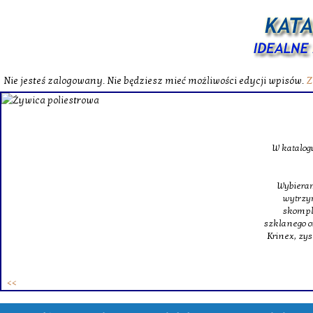
Nie jesteś zalogowany. Nie będziesz mieć możliwości edycji wpisów.
Z
W katalog
Wybieram
wytrzym
skompl
szklanego o
Krinex, zy