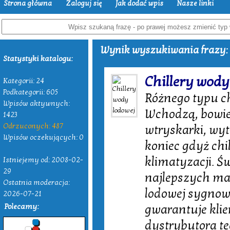
Strona główna
Zaloguj się
Jak dodać wpis
Nasze linki
Wynik wyszukiwania frazy: 
Statystyki katalogu:
Chillery wody
Kategorii: 24
Podkategorii: 605
Różnego typu ch
Wpisów aktywnych:
Wchodzą, bowie
1423
Odrzuconych: 487
wtryskarki, wyt
Wpisów oczekujących: 0
koniec gdyż chi
klimatyzacji. Ś
Istniejemy od: 2008-02-
29
najlepszych mar
Ostatnia moderacja:
lodowej sygnow
2026-07-21
Polecamy:
gwarantuje klie
dystrybutora te