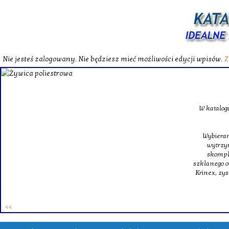
Nie jesteś zalogowany. Nie będziesz mieć możliwości edycji wpisów.
Z
W katalog
Wybieram
wytrzym
skompl
szklanego o
Krinex, zy