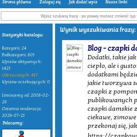
Strona główna
Zaloguj się
Jak dodać wpis
Nasze linki
Wynik wyszukiwania frazy:
Statystyki katalogu:
Blog - czapki
Kategorii: 24
Podkategorii: 605
Dodatki, takie j
Wpisów aktywnych:
ciepło, ale i gus
1423
dodatkami będzi
Odrzuconych: 487
jakie tworzywa s
Wpisów oczekujących: 0
czapki z pompon
Istniejemy od: 2008-02-
publikowanych pr
29
czapki damskie z
Ostatnia moderacja:
2026-07-21
ciekawe, zimowe 
Polecamy:
przekonaj się, j
https://czapkowi