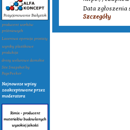
Data zgłoszenia 
Szczegóły
Pozycjonowanie Białystok
producent worków
próżniowych
Laserowa operacja prostaty
wyroby plastikowe
produkcja
dresy welurowe damskie
Site Snapshot by
PagePeeker
Najnowsze wpisy
zaakceptowane przez
moderatora
Rimix - producent
materiałów budowlanych
wysokiej jakości