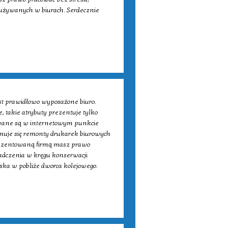
 używanych w biurach. Serdecznie
st prawidłowo wyposażone biuro.
takie atrybuty prezentuje tylko
rowane są w internetowym punkcie
jmuje się remonty drukarek biurowych
rezentowaną firmą masz prawo
adczenia w kręgu konserwacji
ąska w pobliże dworca kolejowego.