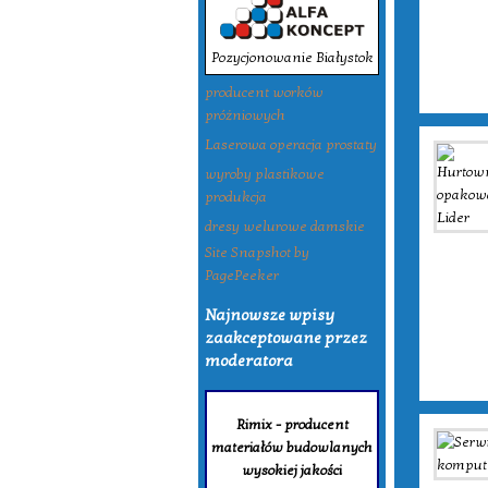
Pozycjonowanie Białystok
producent worków
próżniowych
Laserowa operacja prostaty
wyroby plastikowe
produkcja
dresy welurowe damskie
Site Snapshot by
PagePeeker
Najnowsze wpisy
zaakceptowane przez
moderatora
Rimix - producent
materiałów budowlanych
wysokiej jakości