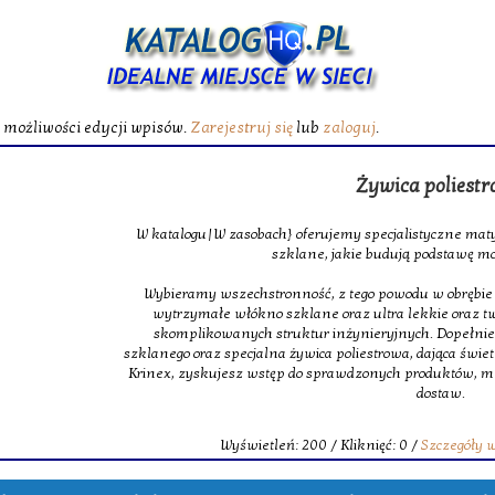
ć możliwości edycji wpisów.
Zarejestruj się
lub
zaloguj
.
Żywica poliest
W katalogu|W zasobach} oferujemy specjalistyczne maty
szklane, jakie budują podstawę m
Wybieramy wszechstronność, z tego powodu w obrębie na
wytrzymałe włókno szklane oraz ultra lekkie oraz 
skomplikowanych struktur inżynieryjnych. Dopełnie
szklanego oraz specjalna żywica poliestrowa, dająca świet
Krinex, zyskujesz wstęp do sprawdzonych produktów, m
dostaw.
Wyświetleń: 200 / Kliknięć: 0 /
Szczegóły 