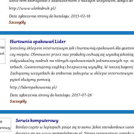
Wiele firm skorzystało z zadowoleniem z naszych wizytówek, dołącz do
http://www.ulotkidruk.pl/
Data zgłoszenia strony do katalogu: 2013-02-16
Szczegóły
Hurtownia opakowań Lider
Jesteśmy sklepem internetowym jak i hurtownią opakowań dla gastro
czy mopów. Oferowane przez nas produkty cechują się wysoką jakości
indywidualny nadruk na różnych opakowaniach jednorazowych np. na 
torbach. Gwarantujemy szybką i bezpieczną wysyłkę. W naszej bogatej of
Zachęcamy wszystkich do zrobienia zakupów w sklepie internetowym 
pytań służymy pomocą.
http://lideropakowania.pl/
Data zgłoszenia strony do katalogu: 2017-07-26
Szczegóły
Serwis komputerowy
Bardzo często w laptopach psuje się to samo. Jakie standardowe uster
dowiesz się na www.motorolaforum.pl. Strona internetowa została 