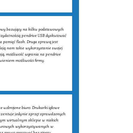
mowy bazujący na kilku podstawowych
rzydatnością pendrive USB dyskutować
a pamięć flash. Druga sprawą jest
dają nam takie wykorzystanie swojej
ają, możliwość wgrania na pendrive
awieniem możliwości firmy.
 uzbrojone biuro. Drukarki igłowe
ezentuje jedynie sprzęt sprawdzonych
ym wirtualnym sklepie w niskich
 biurowych wykorzystywanych w
sz prawo pracować bez stresu,