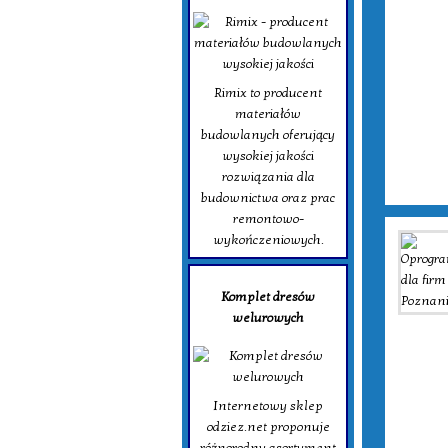
Rimix to producent
materiałów
budowlanych oferujący
wysokiej jakości
rozwiązania dla
budownictwa oraz prac
remontowo-
wykończeniowych.
Komplet dresów
welurowych
Internetowy sklep
odziez.net proponuje
różnorodny asortyment