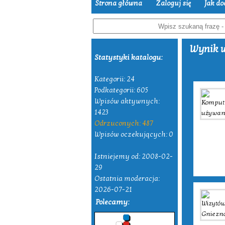
Strona główna
Zaloguj się
Jak do
Wynik w
Statystyki katalogu:
Kategorii: 24
Podkategorii: 605
Wpisów aktywnych:
1423
Odrzuconych: 487
Wpisów oczekujących: 0
Istniejemy od: 2008-02-
29
Ostatnia moderacja:
2026-07-21
Polecamy: