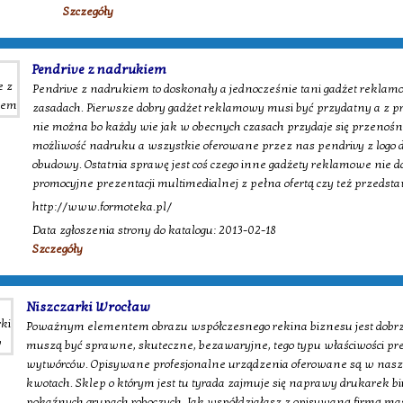
Szczegóły
Pendrive z nadrukiem
Pendrive z nadrukiem to doskonały a jednocześnie tani gadżet rekla
zasadach. Pierwsze dobry gadżet reklamowy musi być przydatny a z p
nie można bo każdy wie jak w obecnych czasach przydaje się przenośn
możliwość nadruku a wszystkie oferowane przez nas pendrivy z logo 
obudowy. Ostatnia sprawę jest coś czego inne gadżety reklamowe nie d
promocyjne prezentacji multimedialnej z pełna ofertą czy też przedst
http://www.formoteka.pl/
Data zgłoszenia strony do katalogu: 2013-02-18
Szczegóły
Niszczarki Wrocław
Poważnym elementem obrazu współczesnego rekina biznesu jest dobrze
muszą być sprawne, skuteczne, bezawaryjne, tego typu właściwości pr
wytwórców. Opisywane profesjonalne urządzenia oferowane są w nasz
kwotach. Sklep o którym jest tu tyrada zajmuje się naprawy drukarek
pokaźnych grupach roboczych. Jak współdziałasz z opisywaną firmą ma