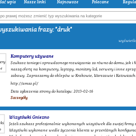
dać wpis
Nasze linki
Najnowsze
Polecane
Regul
yszukiwania frazy: "druk"
wyświetlo
Komputery używane
Szukasz taniego i sprawdzonego rozwiązania za równo do domu, jak i f
naszą ofertę na komputery, laptopy, monitory lcd, serwery i inne sprz
zabawy. Zapraszamy do sklepów w Krakowie, Warszawie i Katowicach
http://amso.pl/
Data zgłoszenia strony do katalogu: 2013-02-16
Szczegóły
Wizytówki Gniezno
Jeżeli szukasz profesjonalnie wykonanych wizytówek dla swojej firmy sk
Wizytówki wykonane wedle życzenia klienta w przeróżnych konfiguracja