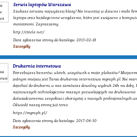
Serwis laptopów Warszawa
Szukasz serwisu najwyższej klasy? Nie inwestuj w dziwne i małe fir
laptopa oraz każdego inne urządzenie, które jest związane z kompu
monitorami. Zapraszamy.
http://ctitele.net/
Data zgłoszenia strony do katalogu: 2013-02-18
Szczegóły
Drukarnia internetowa
Potrzebujesz banerów, ulotek, wizytówek a może plakatów? Miejscem
jednym miejscu jest Tania drukarnia internetowa mgraph.pl. Nie mar
dojechać do drukarni, u nas zamówisz dowolny wydruk 24h na dobę. 
najnowszych technologicznie maszyn pozwalających na drukowanie w
doświadczonemu zespołowi i skorzystaj z naszych profesjonalnych usłu
Odwiedź naszą stronę już teraz.
https://mgraph.pl/
Data zgłoszenia strony do katalogu: 2017-06-30
Szczegóły