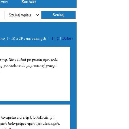
amin
Kontakt
Szukaj
no: 1 - 10 z
19
znalezionych |
1
|
2
|
Dalej >
irmy. Nie szukaj po prostu sprawdź
ęty potrzebne do poprawnej pracy i
.
orzystaj z oferty UlotkiDruk. pl.
ch kolorystycznych i jakościowych.