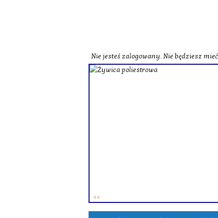
Nie jesteś zalogowany. Nie będziesz mie
o zobaczenia naszej strony
st herbata czarna o
czerwona o zbliżonych
zne i wzbogacone smakowo.
ie różne herbaty zielone.
ków. To
zestaw herbat w
 osób.