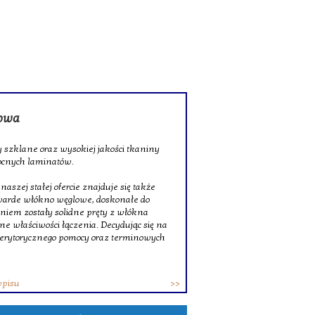
rowa
 szklane oraz wysokiej jakości tkaniny
ocnych laminatów.
szej stałej ofercie znajduje się także
twarde włókno węglowe, doskonałe do
niem zostały solidne pręty z włókna
ne właściwości łączenia. Decydując się na
erytorycznego pomocy oraz terminowych
wpisu