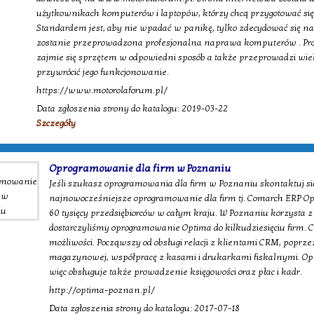
użytkownikach komputerów i laptopów, którzy chcą przygotować się
Standardem jest, aby nie wpadać w panikę, tylko zdecydować się n
zostanie przeprowadzona profesjonalna naprawa komputerów . Prof
zajmie się sprzętem w odpowiedni sposób a także przeprowadzi wiel
przywrócić jego funkcjonowanie.
https://www.motorolaforum.pl/
Data zgłoszenia strony do katalogu: 2019-03-22
Szczegóły
Oprogramowanie dla firm w Poznaniu
Jeśli szukasz oprogramowania dla firm w Poznaniu skontaktuj s
najnowocześniejsze oprogramowanie dla firm tj. Comarch ERP Op
60 tysięcy przedsiębiorców w całym kraju. W Poznaniu korzysta z
dostarczyliśmy oprogramowanie Optima do kilkudziesięciu firm. 
możliwości. Począwszy od obsługi relacji z klientami CRM, poprze
magazynowej, współpracę z kasami i drukarkami fiskalnymi. O
więc obsługuje także prowadzenie księgowości oraz płac i kadr.
http://optima-poznan.pl/
Data zgłoszenia strony do katalogu: 2017-07-18