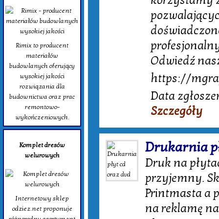
korzystamy 
pozwalającyc
doświadczone
profesjonalny
Rimix to producent
materiałów
Odwiedź naszą
budowlanych oferujący
https://mgra
wysokiej jakości
rozwiązania dla
Data zgłosze
budownictwa oraz prac
remontowo-
Szczegóły
wykończeniowych.
Drukarnia pł
Komplet dresów
welurowych
Druk na płytac
przyjemny. Sk
Printmasta a p
Internetowy sklep
na reklamę na
odziez.net proponuje
różnorodny asortyment