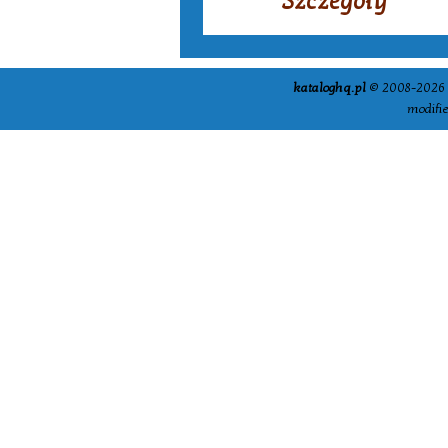
Szczegóły
kataloghq.pl
© 2008-2026 -
modifi