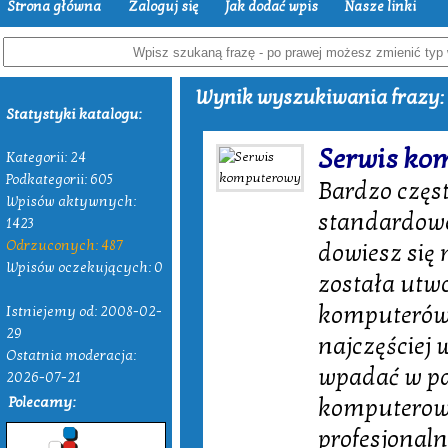
Strona główna
Zaloguj się
Jak dodać wpis
Nasze linki
Wynik wyszukiwania frazy: 
Statystyki katalogu:
Serwis ko
Kategorii: 24
Podkategorii: 605
Bardzo częst
Wpisów aktywnych:
standardowe 
1423
Odrzuconych: 487
dowiesz się
Wpisów oczekujących: 0
została utw
komputerów 
Istniejemy od: 2008-02-
29
najczęściej
Ostatnia moderacja:
wpadać w pa
2026-07-21
Polecamy:
komputerowy
profesjonal