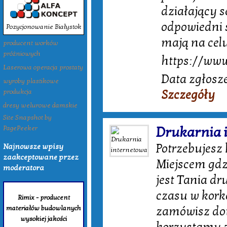
działający s
odpowiedni s
Pozycjonowanie Białystok
mają na cel
producent worków
próżniowych
https://www
Laserowa operacja prostaty
Data zgłosze
wyroby plastikowe
Szczegóły
produkcja
dresy welurowe damskie
Site Snapshot by
Drukarnia 
PagePeeker
Potrzebujesz
Najnowsze wpisy
zaakceptowane przez
Miejscem gdz
moderatora
jest Tania d
czasu w kork
Rimix - producent
materiałów budowlanych
zamówisz dow
wysokiej jakości