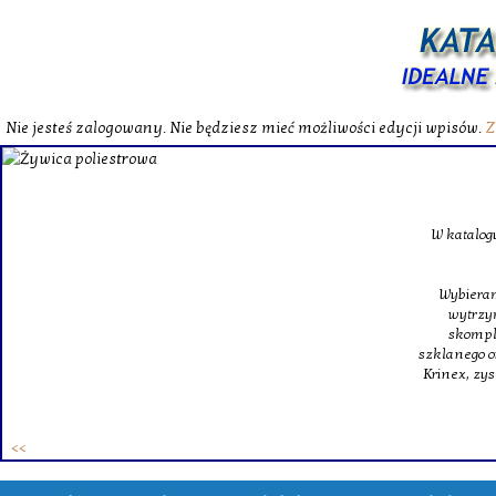
Nie jesteś zalogowany. Nie będziesz mieć możliwości edycji wpisów.
Z
W katalog
Wybieram
wytrzym
skompl
szklanego o
Krinex, zy