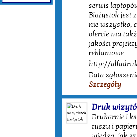
serwis laptop
Białystok jest
nie wszystko, 
ofercie ma takż
jakości projek
reklamowe.
http://alfadru
Data zgłoszeni
Szczegóły
Druk wizytó
Drukarnie i ks
tuszu i papie
wiedzą, jak s