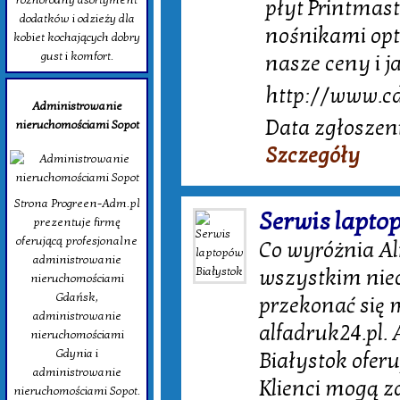
płyt Printmast
dodatków i odzieży dla
nośnikami opt
kobiet kochających dobry
gust i komfort.
nasze ceny i j
http://www.cd
Administrowanie
Data zgłoszeni
nieruchomościami Sopot
Szczegóły
Strona Progreen-Adm.pl
Serwis lapto
prezentuje firmę
oferującą profesjonalne
Co wyróżnia Al
administrowanie
wszystkim nie
nieruchomościami
Gdańsk,
przekonać się 
administrowanie
alfadruk24.pl.
nieruchomościami
Gdynia i
Białystok ofer
administrowanie
Klienci mogą zd
nieruchomościami Sopot.