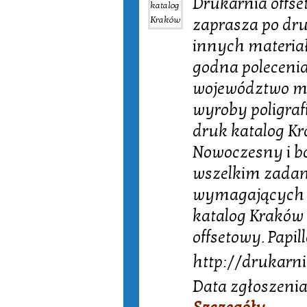
Drukarnia offse
zaprasza po dru
innych materia
godna polecenia
województwo mał
wyroby poligraf
druk katalog Kr
Nowoczesny i b
wszelkim zada
wymagających kl
katalog Kraków 
offsetowy. Papi
http://drukarni
Data zgłoszenia