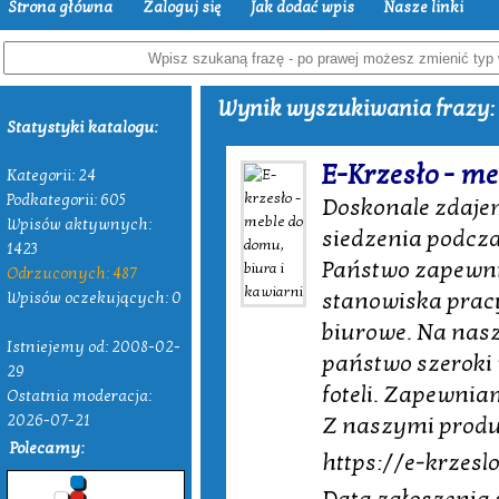
Strona główna
Zaloguj się
Jak dodać wpis
Nasze linki
Wynik wyszukiwania frazy: "
Statystyki katalogu:
E-Krzesło - me
Kategorii: 24
Podkategorii: 605
Doskonale zdajem
Wpisów aktywnych:
siedzenia podcza
1423
Państwo zapewni
Odrzuconych: 487
stanowiska pracy,
Wpisów oczekujących: 0
biurowe. Na nasz
Istniejemy od: 2008-02-
państwo szeroki
29
foteli. Zapewnia
Ostatnia moderacja:
2026-07-21
Z naszymi produ
Polecamy:
https://e-krzesl