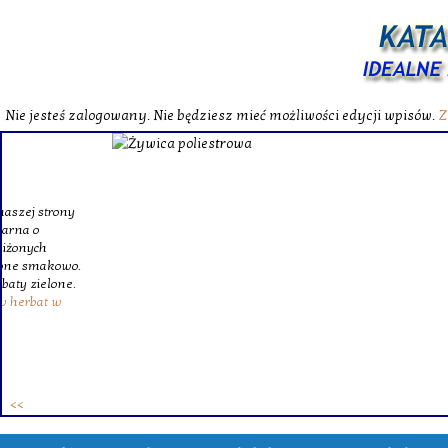
Nie jesteś zalogowany. Nie będziesz mieć możliwości edycji wpisów.
Z
W katalog
Wybieram
wytrzym
skompl
szklanego o
Krinex, zy