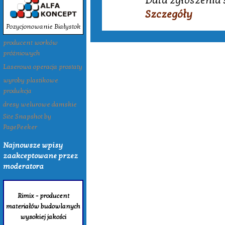
Data zgłoszenia 
Szczegóły
Pozycjonowanie Białystok
producent worków
próżniowych
Laserowa operacja prostaty
wyroby plastikowe
produkcja
dresy welurowe damskie
Site Snapshot by
PagePeeker
Najnowsze wpisy
zaakceptowane przez
moderatora
Rimix - producent
materiałów budowlanych
wysokiej jakości