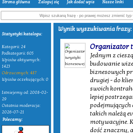
Strona główna
Zaloguj się
Jak dodać wpis
Nasze linki
Wynik wyszukiwania frazy: "
Statystyki katalogu:
Organizator 
Kategorii: 24
Podkategorii: 605
Jednym z ciesz
Wpisów aktywnych:
budowanie wize
1423
biznesowych pr
Odrzuconych: 487
drugiej - do kl
Wpisów oczekujących: 0
swoich kontrah
Istniejemy od: 2008-02-
lepiej postrzega
29
podejmujących d
Ostatnia moderacja:
2026-07-21
takich należą e
Polecamy:
motywacyjne. Ko
dość znaczny, a