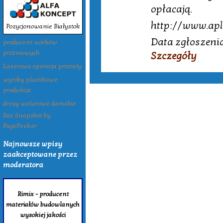
opłacają.
http://www.apl
Pozycjonowanie Białystok
Data zgłoszenia
producent worków
próżniowych
Szczegóły
Laserowa operacja prostaty
wyroby plastikowe
produkcja
dresy welurowe damskie
Site Snapshot by
PagePeeker
Najnowsze wpisy
zaakceptowane przez
moderatora
Rimix - producent
materiałów budowlanych
wysokiej jakości