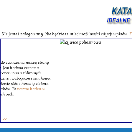
Nie jesteś zalogowany. Nie będziesz mieć możliwości edycji wpisów.
Z
W katalog
Wybieram
wytrzym
skompl
szklanego o
Krinex, zy