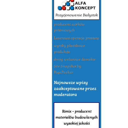
Pozycjonowanie Białystok
producent worków
próżniowych
Laserowa operacja prostaty
wyroby plastikowe
produkcja
dresy welurowe damskie
Site Snapshot by
PagePeeker
Najnowsze wpisy
zaakceptowane przez
moderatora
Rimix - producent
materiałów budowlanych
wysokiej jakości