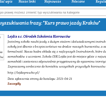
dać wpis
Nasze linki
Najnowsze
Polecane
Regul
yszukiwania frazy: "Kurs prawo jazdy Kraków"
Lejdis s.c. Ośrodek Szkolenia Kierowców
Jesteśmy szkoła nauki jazdy z dużym stażem i doświadczonymi instru
szkoły jest dbanie o bezpieczeństwo na drodze naszych kursantów, a 
formalność. Nasza kadra składa się z najlepszych Instruktorek, które d
samochodów z uczniami. Szkola OSK Lejdis jest do miejsce gdzie z najw
samochód i zostaniesz odpowiednio przygotowany do egzaminu teoretyc
Zapraszamy serdecznie do kontaktu wszystkich przyszłych kierowców
http://lejdisprawko.pl/
Data zgłoszenia strony do katalogu: 2021-04-21
Szczegóły