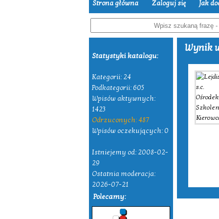
Strona główna
Zaloguj się
Jak do
Wynik w
Statystyki katalogu:
Kategorii: 24
Podkategorii: 605
Wpisów aktywnych:
1423
Odrzuconych: 487
Wpisów oczekujących: 0
Istniejemy od: 2008-02-
29
Ostatnia moderacja:
2026-07-21
Polecamy: