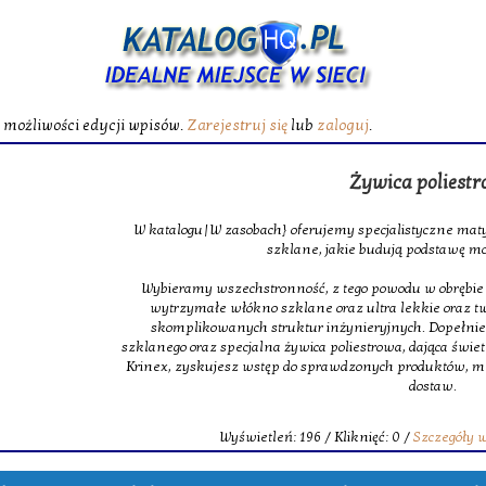
ć możliwości edycji wpisów.
Zarejestruj się
lub
zaloguj
.
Żywica poliest
W katalogu|W zasobach} oferujemy specjalistyczne maty
szklane, jakie budują podstawę m
Wybieramy wszechstronność, z tego powodu w obrębie na
wytrzymałe włókno szklane oraz ultra lekkie oraz 
skomplikowanych struktur inżynieryjnych. Dopełnie
szklanego oraz specjalna żywica poliestrowa, dająca świet
Krinex, zyskujesz wstęp do sprawdzonych produktów, m
dostaw.
Wyświetleń: 196 / Kliknięć: 0 /
Szczegóły 