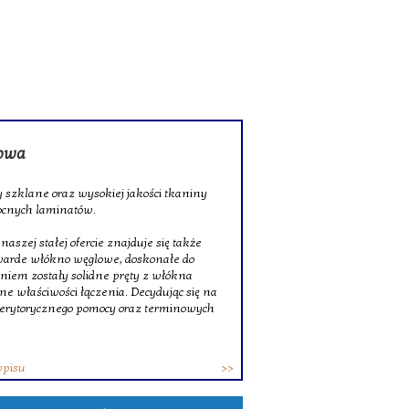
rowa
 szklane oraz wysokiej jakości tkaniny
ocnych laminatów.
szej stałej ofercie znajduje się także
twarde włókno węglowe, doskonałe do
niem zostały solidne pręty z włókna
ne właściwości łączenia. Decydując się na
erytorycznego pomocy oraz terminowych
wpisu