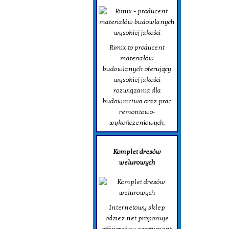
Rimix to producent
materiałów
budowlanych oferujący
wysokiej jakości
rozwiązania dla
budownictwa oraz prac
remontowo-
wykończeniowych.
Komplet dresów
welurowych
Internetowy sklep
odziez.net proponuje
różnorodny asortyment