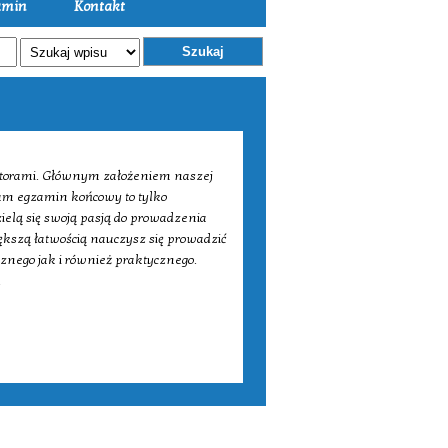
amin
Kontakt
Szukaj
ktorami. Głównym założeniem naszej
sam egzamin końcowy to tylko
zielą się swoją pasją do prowadzenia
iększą łatwością nauczysz się prowadzić
znego jak i również praktycznego.
.