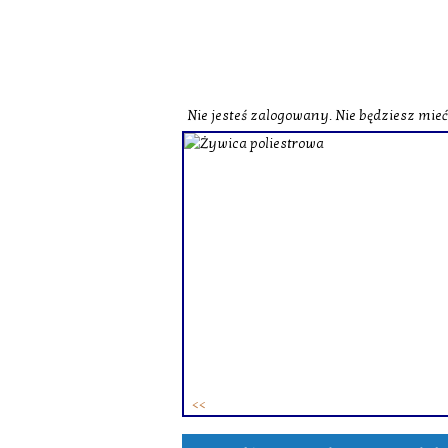
Nie jesteś zalogowany. Nie będziesz mie
o zobaczenia naszej strony
st herbata czarna o
czerwona o zbliżonych
zne i wzbogacone smakowo.
ie różne herbaty zielone.
ków. To
zestaw herbat w
 osób.