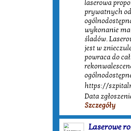
laserowa propo
prywatnych od
ogólnodostępna
wykonanie mał
śladów. Lasero
jest w znieczul
powraca do cał
rekonwalescenc
ogólnodostępne
https://szpital
Data zgłoszeni
Szczegóły
Laserowe ro