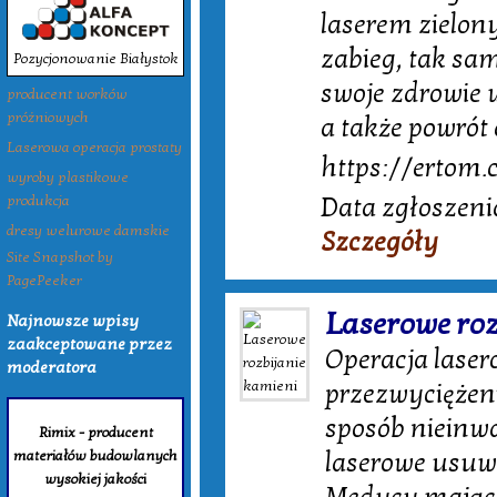
laserem zielon
zabieg, tak sa
Pozycjonowanie Białystok
swoje zdrowie 
producent worków
próżniowych
a także powrót
Laserowa operacja prostaty
https://ertom.
wyroby plastikowe
Data zgłoszeni
produkcja
dresy welurowe damskie
Szczegóły
Site Snapshot by
PagePeeker
Laserowe roz
Najnowsze wpisy
zaakceptowane przez
Operacja lase
moderatora
przezwyciężeni
sposób nieinw
Rimix - producent
materiałów budowlanych
laserowe usuwa
wysokiej jakości