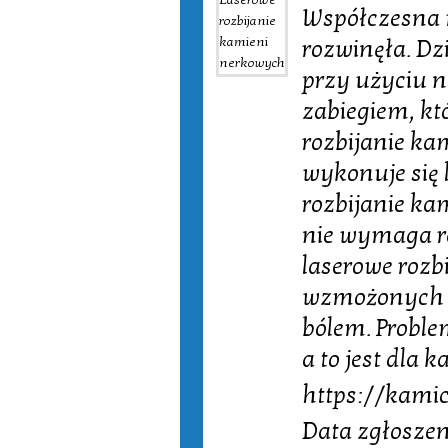
Współczesna 
rozwinęła. Dzi
przy użyciu 
zabiegiem, kt
rozbijanie kam
wykonuje się 
rozbijanie kam
nie wymaga re
laserowe roz
wzmożonych p
bólem. Proble
a to jest dla 
https://kami
Data zgłoszen