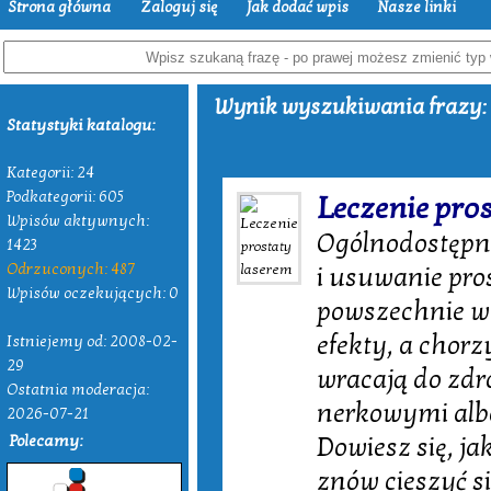
Strona główna
Zaloguj się
Jak dodać wpis
Nasze linki
Wynik wyszukiwania frazy: 
Statystyki katalogu:
Kategorii: 24
Podkategorii: 605
Leczenie pro
Wpisów aktywnych:
Ogólnodostępne
1423
Odrzuconych: 487
i usuwanie pros
Wpisów oczekujących: 0
powszechnie w
efekty, a chorz
Istniejemy od: 2008-02-
29
wracają do zdr
Ostatnia moderacja:
nerkowymi albo
2026-07-21
Polecamy:
Dowiesz się, j
znów cieszyć si