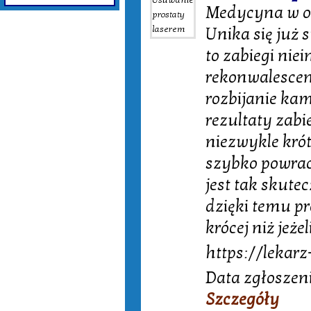
Medycyna w os
Unika się już 
to zabiegi ni
rekonwalescenc
rozbijanie kam
rezultaty zabi
niezwykle krót
szybko powrac
jest tak skute
dzięki temu pr
krócej niż jeże
https://lekar
Data zgłoszen
Szczegóły