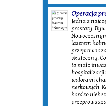
Operacja p
Jedna z najcz
prostaty. Byw
Nowoczesnym s
laserem holm
przeprowadzan
skuteczny. Co
to mało inwaz
hospitalizacj
walorami char
nerkowych. K
bardzo niebez
przeprowadza 