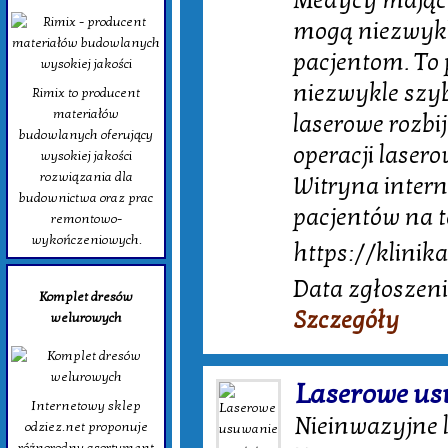
Medycy mając 
mogą niezwykl
pacjentom. To 
niezwykle szyb
Rimix to producent
materiałów
laserowe rozbi
budowlanych oferujący
operacji laser
wysokiej jakości
rozwiązania dla
Witryna inter
budownictwa oraz prac
pacjentów na 
remontowo-
wykończeniowych.
https://klinik
Data zgłoszeni
Komplet dresów
Szczegóły
welurowych
Laserowe us
Internetowy sklep
Nieinwazyjne l
odziez.net proponuje
różnorodny asortyment