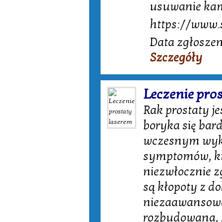
usuwanie kam
https://www.s
Data zgłoszen
Szczegóły
Leczenie pro
Rak prostaty 
boryka się bar
wczesnym wykr
symptomów, kt
niezwłocznie zg
są kłopoty z 
niezaawansowan
rozbudowana, ż