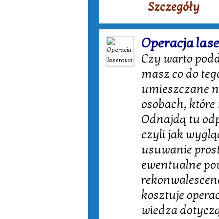
Szczegóły
Operacja las
Czy warto podda
masz co do teg
umieszczane na
osobach, które 
Odnajdą tu odp
czyli jak wyglą
usuwanie prost
ewentualne pow
rekonwalescenc
kosztuje opera
wiedza dotyczą