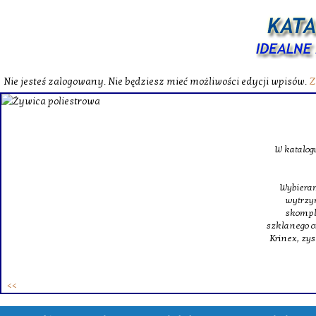
Nie jesteś zalogowany. Nie będziesz mieć możliwości edycji wpisów.
Z
W katalog
Wybieram
wytrzym
skompl
szklanego o
Krinex, zy