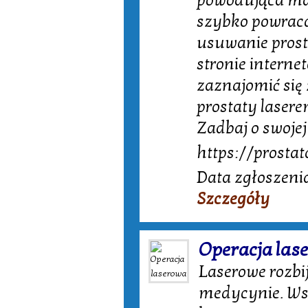
powodująca mał
szybko powraca
usuwanie prost
stronie interne
zaznajomić się
prostaty laser
Zadbaj o swojej
https://prostat
Data zgłoszeni
Szczegóły
Operacja las
Laserowe rozbi
medycynie. Wsp