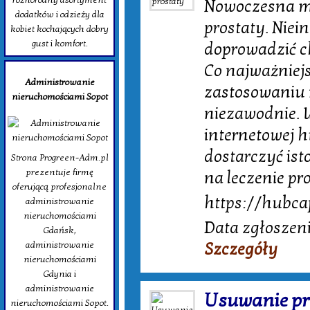
Nowoczesna m
dodatków i odzieży dla
prostaty. Niei
kobiet kochających dobry
gust i komfort.
doprowadzić ch
Co najważniejs
Administrowanie
zastosowaniu 
nieruchomościami Sopot
niezawodnie. W
internetowej h
dostarczyć is
Strona Progreen-Adm.pl
prezentuje firmę
na leczenie pro
oferującą profesjonalne
https://hubcap
administrowanie
nieruchomościami
Data zgłoszeni
Gdańsk,
Szczegóły
administrowanie
nieruchomościami
Gdynia i
administrowanie
Usuwanie pr
nieruchomościami Sopot.