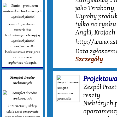
natryskową o n
jako Terabony
Wyroby produko
tylko na rynku
Rimix to producent
materiałów
Anglii, Krajac
budowlanych oferujący
http://www.ast
wysokiej jakości
rozwiązania dla
Data zgłoszeni
budownictwa oraz prac
remontowo-
Szczegóły
wykończeniowych.
Projektow
Komplet dresów
welurowych
Zespół Prost
reszty.
Niektórych p
Internetowy sklep
apartamenty
odziez.net proponuje
różnorodny asortyment