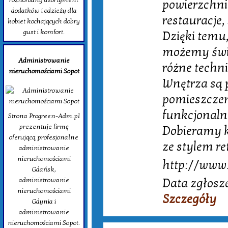
powierzchni
dodatków i odzieży dla
restauracje,
kobiet kochających dobry
gust i komfort.
Dzięki temu,
możemy świa
Administrowanie
różne technik
nieruchomościami Sopot
Wnętrza są 
pomieszczen
funkcjonalno
Strona Progreen-Adm.pl
prezentuje firmę
Dobieramy k
oferującą profesjonalne
ze stylem r
administrowanie
nieruchomościami
http://www.
Gdańsk,
Data zgłosz
administrowanie
nieruchomościami
Szczegóły
Gdynia i
administrowanie
nieruchomościami Sopot.