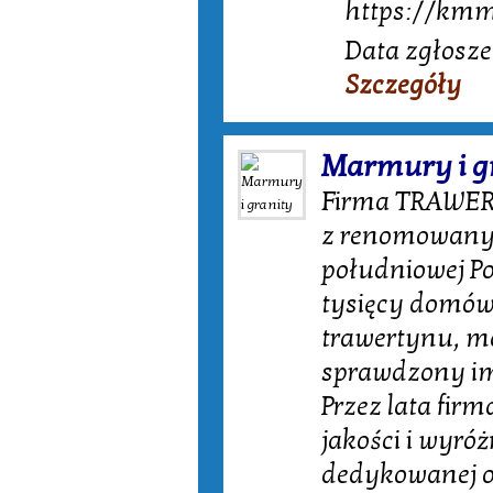
https://kmm.
Data zgłosze
Szczegóły
Marmury i g
Firma TRAWERT
z renomowanyc
południowej Po
tysięcy domów
trawertynu, ma
sprawdzony im
Przez lata fir
jakości i wyró
dedykowanej of