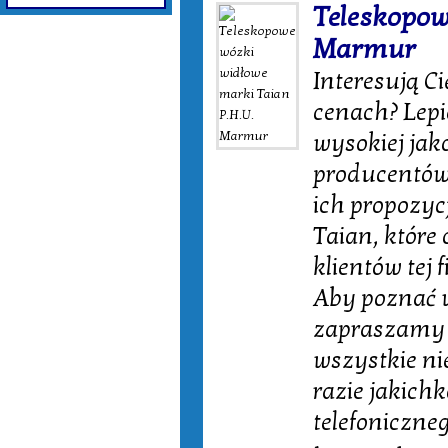
Teleskopow
Marmur
Interesują C
cenach? Lepie
wysokiej jak
producentów
ich propozyc
Taian, które
klientów tej 
Aby poznać w
zapraszamy n
wszystkie n
razie jakich
telefoniczn