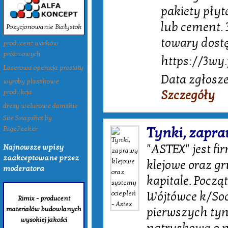
pakiety płyt
lub cement. 
Pozycjonowanie Białystok
towary dost
producent worków
próżniowych
https://3wy.
Laserowa operacja prostaty
Data zgłosze
wyroby plastikowe
Szczegóły
produkcja
dresy welurowe damskie
Site Snapshot by
Tynki, zapra
PagePeeker
"ASTEX" jest f
Najnowsze wpisy
zaakceptowane przez
klejowe oraz g
moderatora
kapitale. Począ
Wójtówce k/Soc
Rimix - producent
materiałów budowlanych
pierwszych ty
wysokiej jakości