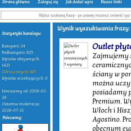
Strona główna
Zaloguj się
Jak dodać wpis
Nasze linki
Wynik wyszukiwania frazy:
Statystyki katalogu:
Outlet pły
Kategorii: 24
Podkategorii: 605
Zajmujemy s
Wpisów aktywnych:
ceramicznyc
1423
Odrzuconych: 487
ściany w po
Wpisów oczekujących: 0
można uczyn
posiadamy p
Istniejemy od: 2008-02-
29
Premium. Wy
Ostatnia moderacja:
Włoch i Hisz
2026-07-21
Polecamy:
Agostino. Pr
obecnym eur