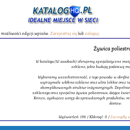
ć możliwości edycji wpisów.
Zarejestruj się
lub
zaloguj
.
Żywica poliest
W katalogu|W zasobach} oferujemy specjalistyczne maty
szklane, jakie budują podstawę m
Wybieramy wszechstronność, z tego powodu w obrębie na
wytrzymałe włókno szklane oraz ultra lekkie oraz 
skomplikowanych struktur inżynieryjnych. Dopełnie
szklanego oraz specjalna żywica poliestrowa, dająca świet
Krinex, zyskujesz wstęp do sprawdzonych produktów, m
dostaw.
Wyświetleń: 196 / Kliknięć: 0 /
Szczegóły 