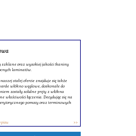
rowa
 szklane oraz wysokiej jakości tkaniny
ocnych laminatów.
szej stałej ofercie znajduje się także
twarde włókno węglowe, doskonałe do
niem zostały solidne pręty z włókna
ne właściwości łączenia. Decydując się na
erytorycznego pomocy oraz terminowych
wpisu