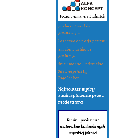
Pozycjonowanie Białystok
producent worków
próżniowych
Laserowa operacja prostaty
wyroby plastikowe
produkcja
dresy welurowe damskie
Site Snapshot by
PagePeeker
Najnowsze wpisy
zaakceptowane przez
moderatora
Rimix - producent
materiałów budowlanych
wysokiej jakości