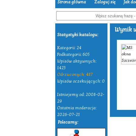
Strona główna
Zaloguj się
Jak do
Wynik w
Statystyki katalogu:
Kategorii: 24
Podkategorii: 605
Wpisów aktywnych:
1423
Odrzuconych: 487
Wpisów oczekujących: 0
Istniejemy od: 2008-02-
29
Ostatnia moderacja:
2026-07-21
Polecamy: