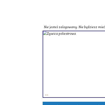
Nie jesteś zalogowany. Nie będziesz mie
o zobaczenia naszej strony
st herbata czarna o
czerwona o zbliżonych
zne i wzbogacone smakowo.
ie różne herbaty zielone.
ków. To
zestaw herbat w
 osób.