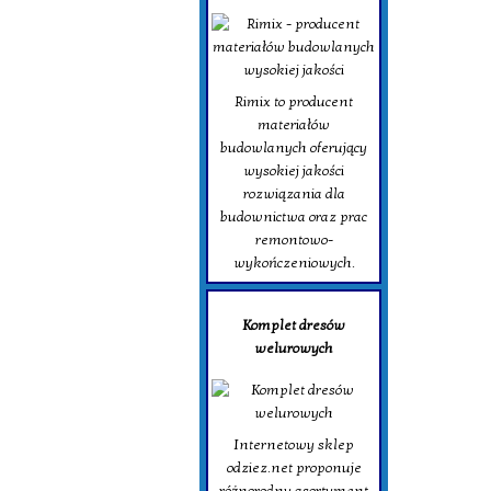
Rimix to producent
materiałów
budowlanych oferujący
wysokiej jakości
rozwiązania dla
budownictwa oraz prac
remontowo-
wykończeniowych.
Komplet dresów
welurowych
Internetowy sklep
odziez.net proponuje
różnorodny asortyment