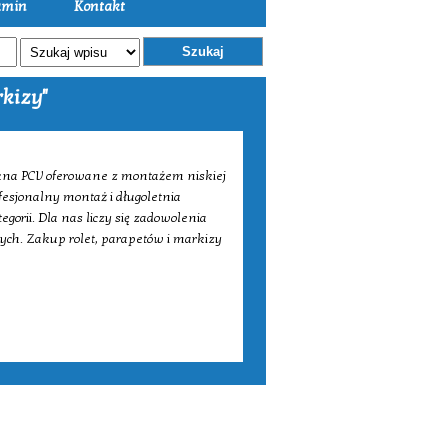
amin
Kontakt
Szukaj
kizy"
i okna PCV oferowane z montażem niskiej
ofesjonalny montaż i długoletnia
egorii. Dla nas liczy się zadowolenia
wych. Zakup rolet, parapetów i markizy